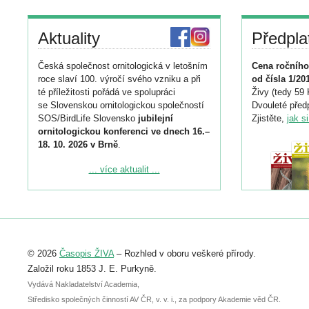
Aktuality
Předpla
Česká společnost ornitologická v letošním
Cena ročního
roce slaví 100. výročí svého vzniku a při
od čísla 1/20
té příležitosti pořádá ve spolupráci
Živy (tedy 59 
se Slovenskou ornitologickou společností
Dvouleté předp
SOS/BirdLife Slovensko
jubilejní
Zjistěte,
jak s
ornitologickou konferenci ve dnech 16.–
18. 10. 2026 v Brně
.
Podrobnější informace ke konferenci
... více aktualit ...
naleznete zde:
https://www.birdlife.cz/konference-2026/
Registrovat se můžete do 6. září.
Upozorňujeme, že termín pro odeslání
© 2026
Časopis ŽIVA
– Rozhled v oboru veškeré přírody.
abstraktu přihlášené přednášky nebo
posteru je už 30. června.
Založil roku 1853 J. E. Purkyně.
Vydává Nakladatelství Academia,
Středisko společných činností AV ČR, v. v. i., za podpory Akademie věd ČR.