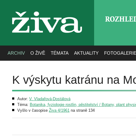
ROZHLE
živa
ARCHIV
O ŽIVĚ
TÉMATA
AKTUALITY
FOTOGALERI
K výskytu katránu na M
Autor:
V. Vladařová-Dostálová
Téma:
Botanika, fyziologie rostlin, pěstitelství / Botany, plant phys
Vyšlo v časopise
Živa 4/1961
na straně 134