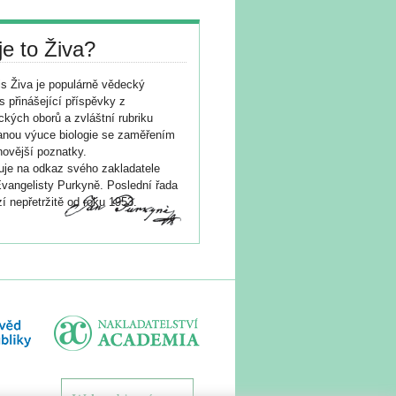
je to Živa?
s Živa je populárně vědecký
s přinášející příspěvky z
ických oborů a zvláštní rubriku
nou výuce biologie se zaměřením
novější poznatky.
je na odkaz svého zakladatele
vangelisty Purkyně. Poslední řada
í nepřetržitě od roku 1953.