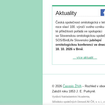
Aktuality
Česká společnost ornitologická v le
roce slaví 100. výročí svého vzniku 
té příležitosti pořádá ve spolupráci
se Slovenskou ornitologickou společ
SOS/BirdLife Slovensko
jubilejní
ornitologickou konferenci ve dnec
18. 10. 2026 v Brně
.
Podrobnější informace ke konferenc
... více aktualit ...
naleznete zde:
https://www.birdlife.cz/konference-2
Registrovat se můžete do 6. září.
Upozorňujeme, že termín pro odeslá
© 2026
Časopis ŽIVA
– Rozhled v obor
abstraktu přihlášené přednášky neb
posteru je už 30. června.
Založil roku 1853 J. E. Purkyně.
Vydává Nakladatelství Academia,
Středisko společných činností AV ČR, v. v. i.