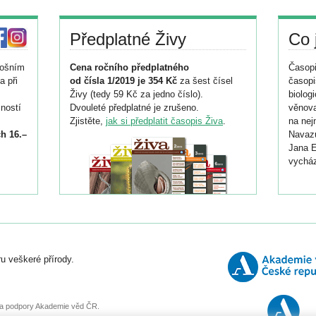
Předplatné Živy
Co 
tošním
Cena ročního předplatného
Časopi
a při
od čísla 1/2019 je 354 Kč
za šest čísel
časopi
Živy (tedy 59 Kč za jedno číslo).
biolog
ností
Dvouleté předplatné je zrušeno.
věnova
Zjistěte,
jak si předplatit časopis Živa
.
na nej
h 16.–
Navazu
Jana E
vycház
i
026/
ní
u veškeré přírody.
o
, za podpory Akademie věd ČR.