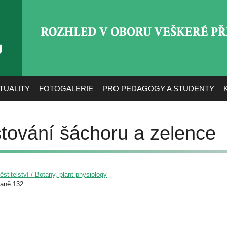
ROZHLED V OBORU VEŠ
TUALITY
FOTOGALERIE
PRO PEDAGOGY A STUDENTY
tování šáchoru a zelence
pěstitelství / Botany, plant physiology
raně 132