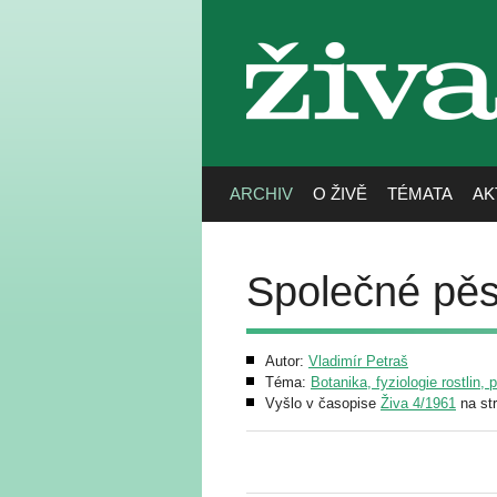
živa
ARCHIV
O ŽIVĚ
TÉMATA
AK
Společné pěs
Autor:
Vladimír Petraš
Téma:
Botanika, fyziologie rostlin, 
Vyšlo v časopise
Živa 4/1961
na st