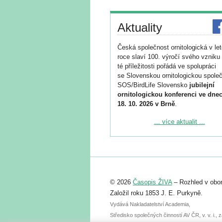
Aktuality
Česká společnost ornitologická v le
roce slaví 100. výročí svého vzniku 
té příležitosti pořádá ve spolupráci
se Slovenskou ornitologickou společ
SOS/BirdLife Slovensko
jubilejní
ornitologickou konferenci ve dnec
18. 10. 2026 v Brně
.
Podrobnější informace ke konferenc
... více aktualit ...
naleznete zde:
https://www.birdlife.cz/konference-2
Registrovat se můžete do 6. září.
Upozorňujeme, že termín pro odeslá
© 2026
Časopis ŽIVA
– Rozhled v obor
abstraktu přihlášené přednášky neb
posteru je už 30. června.
Založil roku 1853 J. E. Purkyně.
Vydává Nakladatelství Academia,
Středisko společných činností AV ČR, v. v. i.