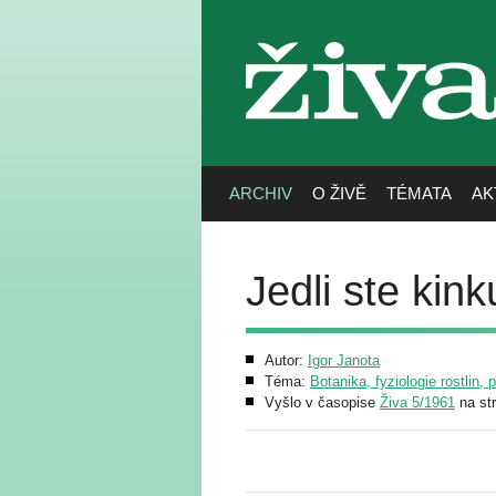
živa
ARCHIV
O ŽIVĚ
TÉMATA
AK
Jedli ste kink
Autor:
Igor Janota
Téma:
Botanika, fyziologie rostlin, 
Vyšlo v časopise
Živa 5/1961
na st