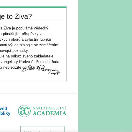
je to Živa?
s Živa je populárně vědecký
s přinášející příspěvky z
ických oborů a zvláštní rubriku
nou výuce biologie se zaměřením
novější poznatky.
je na odkaz svého zakladatele
vangelisty Purkyně. Poslední řada
í nepřetržitě od roku 1953.