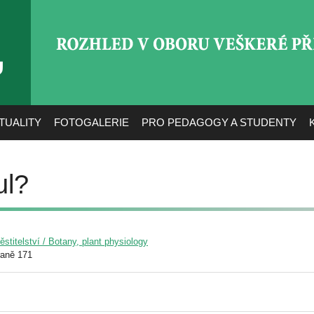
ROZHLED V OBORU VEŠ
TUALITY
FOTOGALERIE
PRO PEDAGOGY A STUDENTY
ul?
pěstitelství / Botany, plant physiology
raně 171