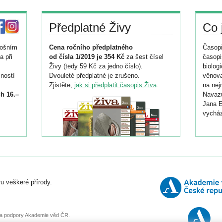
Předplatné Živy
Co 
tošním
Cena ročního předplatného
Časopi
a při
od čísla 1/2019 je 354 Kč
za šest čísel
časopi
Živy (tedy 59 Kč za jedno číslo).
biolog
ností
Dvouleté předplatné je zrušeno.
věnova
Zjistěte,
jak si předplatit časopis Živa
.
na nej
h 16.–
Navazu
Jana E
vycház
i
026/
ní
u veškeré přírody.
o
, za podpory Akademie věd ČR.