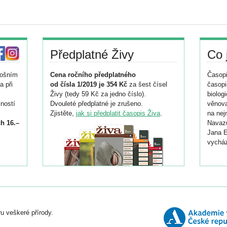
Předplatné Živy
Co 
tošním
Cena ročního předplatného
Časopi
a při
od čísla 1/2019 je 354 Kč
za šest čísel
časopi
Živy (tedy 59 Kč za jedno číslo).
biolog
ností
Dvouleté předplatné je zrušeno.
věnova
Zjistěte,
jak si předplatit časopis Živa
.
na nej
h 16.–
Navazu
Jana E
vycház
i
026/
ní
u veškeré přírody.
o