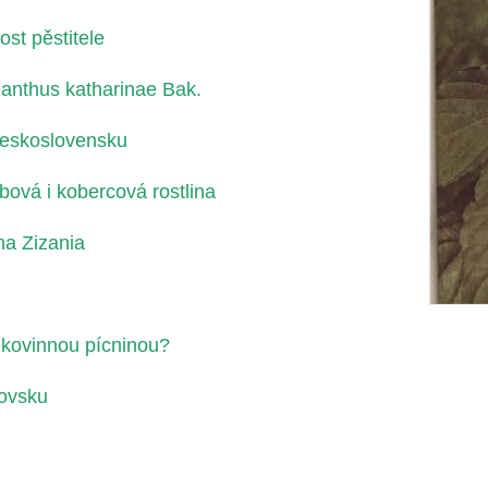
st pěstitele
manthus katharinae Bak.
 Československu
ová i kobercová rostlina
na Zizania
lkovinnou pícninou?
novsku