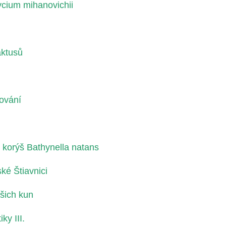
cium mihanovichii
aktusů
rování
korýš Bathynella natans
ké Štiavnici
šich kun
ky III.