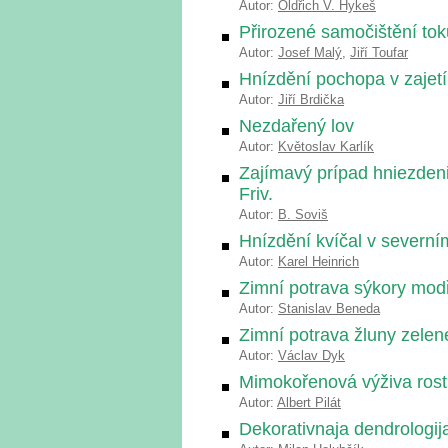
Autor:
Oldřich V. Hykeš
Přirozené samočištění tok
Autor:
Josef Malý
,
Jiří Toufar
Hnízdění pochopa v zajetí
Autor:
Jiří Brdička
Nezdařený lov
Autor:
Květoslav Karlík
Zajímavý prípad hniezdeni
Friv.
Autor:
B. Soviš
Hnízdění kvíčal v severní
Autor:
Karel Heinrich
Zimní potrava sýkory mod
Autor:
Stanislav Beneda
Zimní potrava žluny zelen
Autor:
Václav Dyk
Mimokořenová výživa rost
Autor:
Albert Pilát
Dekorativnaja dendrologij