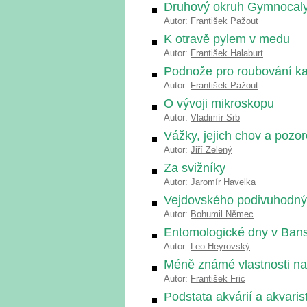
Druhový okruh Gymnocaly
Autor:
František Pažout
K otravě pylem v medu
Autor:
František Halaburt
Podnože pro roubování k
Autor:
František Pažout
O vývoji mikroskopu
Autor:
Vladimír Srb
Vážky, jejich chov a pozo
Autor:
Jiří Zelený
Za svižníky
Autor:
Jaromír Havelka
Vejdovského podivuhodný 
Autor:
Bohumil Němec
Entomologické dny v Bans
Autor:
Leo Heyrovský
Méně známé vlastnosti na
Autor:
František Fric
Podstata akvárií a akvaristi