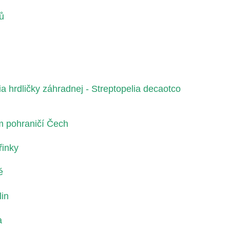
ů
a hrdličky záhradnej - Streptopelia decaotco
m pohraničí Čech
řinky
é
lin
a