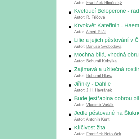
Autor:
František Hliněnský
Kvetoucí Beloperone - rado
Autor:
R. Fričová
Krvokvět Kateřinin - Hae
Autor:
Albert Pilát
Lilie a jejich pěstování v
Autor:
Danuše Svobodová
Mochna bílá, vhodná obrub
Autor:
Bohumil Kobylka
Zajímavá a užitečná rostli
Autor:
Bohumil Hlava
Jiřinky - Dahlie
Autor:
J.H. Havránek
Bude jestřabina dobrou bí
Autor:
Vladimír Vašák
Jedle pěstované na Šluk
Autor:
Antonín Kunt
Klíčivost žita
Autor:
František Netoušek