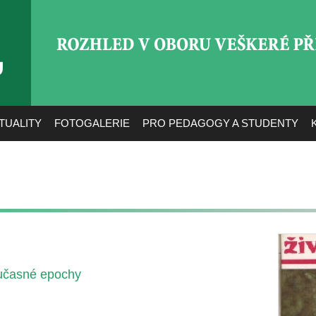
ROZHLED V OBORU VEŠ
TUALITY
FOTOGALERIE
PRO PEDAGOGY A STUDENTY
oučasné epochy