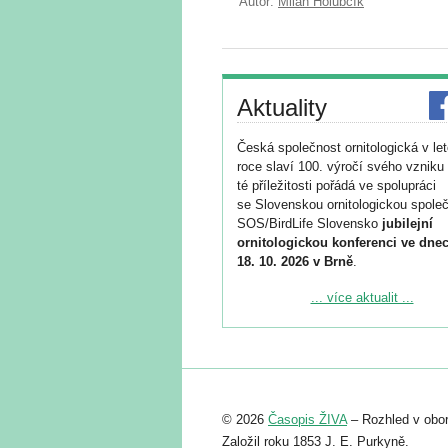
Autor:
Milan Holubčík
Aktuality
Česká společnost ornitologická v le
roce slaví 100. výročí svého vzniku 
té příležitosti pořádá ve spolupráci
se Slovenskou ornitologickou společ
SOS/BirdLife Slovensko
jubilejní
ornitologickou konferenci ve dnec
18. 10. 2026 v Brně
.
Podrobnější informace ke konferenc
... více aktualit ...
naleznete zde:
https://www.birdlife.cz/konference-2
Registrovat se můžete do 6. září.
Upozorňujeme, že termín pro odeslá
© 2026
Časopis ŽIVA
– Rozhled v obor
abstraktu přihlášené přednášky neb
posteru je už 30. června.
Založil roku 1853 J. E. Purkyně.