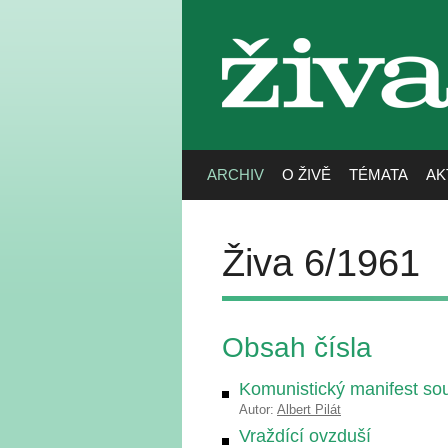
živa
ARCHIV
O ŽIVĚ
TÉMATA
AK
Živa 6/1961
Obsah čísla
Komunistický manifest s
Autor:
Albert Pilát
Vraždící ovzduší