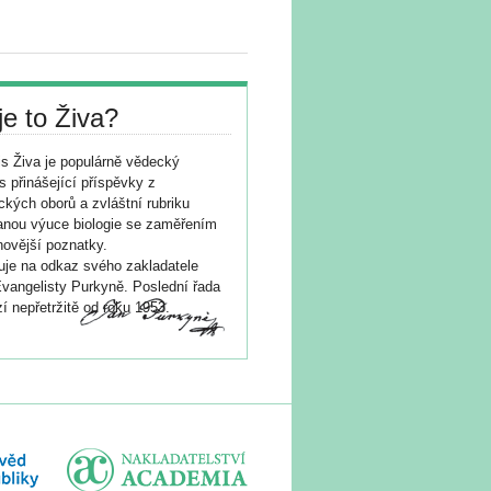
je to Živa?
s Živa je populárně vědecký
s přinášející příspěvky z
ických oborů a zvláštní rubriku
nou výuce biologie se zaměřením
novější poznatky.
je na odkaz svého zakladatele
vangelisty Purkyně. Poslední řada
í nepřetržitě od roku 1953.