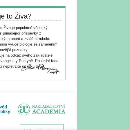
je to Živa?
s Živa je populárně vědecký
s přinášející příspěvky z
ických oborů a zvláštní rubriku
nou výuce biologie se zaměřením
novější poznatky.
je na odkaz svého zakladatele
vangelisty Purkyně. Poslední řada
í nepřetržitě od roku 1953.