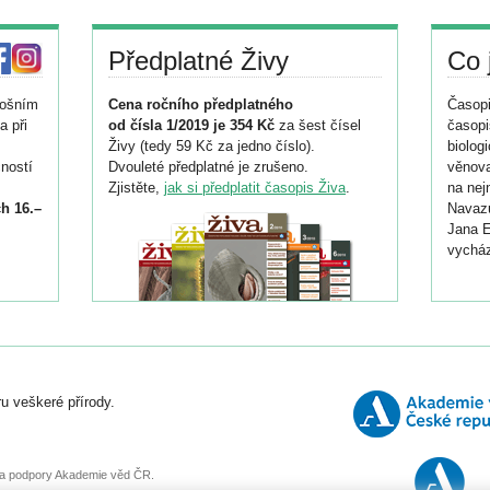
Předplatné Živy
Co 
tošním
Cena ročního předplatného
Časopi
a při
od čísla 1/2019 je 354 Kč
za šest čísel
časopi
Živy (tedy 59 Kč za jedno číslo).
biolog
ností
Dvouleté předplatné je zrušeno.
věnova
Zjistěte,
jak si předplatit časopis Živa
.
na nej
h 16.–
Navazu
Jana E
vycház
i
026/
ní
u veškeré přírody.
o
, za podpory Akademie věd ČR.