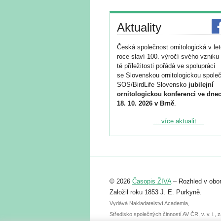
Aktuality
Česká společnost ornitologická v le
roce slaví 100. výročí svého vzniku 
té příležitosti pořádá ve spolupráci
se Slovenskou ornitologickou společ
SOS/BirdLife Slovensko
jubilejní
ornitologickou konferenci ve dnec
18. 10. 2026 v Brně
.
Podrobnější informace ke konferenc
... více aktualit ...
naleznete zde:
https://www.birdlife.cz/konference-2
Registrovat se můžete do 6. září.
Upozorňujeme, že termín pro odeslá
© 2026
Časopis ŽIVA
– Rozhled v obor
abstraktu přihlášené přednášky neb
posteru je už 30. června.
Založil roku 1853 J. E. Purkyně.
Vydává Nakladatelství Academia,
Středisko společných činností AV ČR, v. v. i.