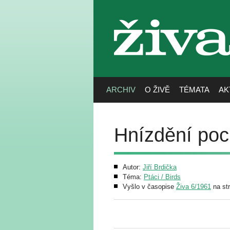
živa
ARCHIV
O ŽIVĚ
TÉMATA
AK
Hnízdění poc
Autor:
Jiří Brdička
Téma:
Ptáci / Birds
Vyšlo v časopise
Živa 6/1961
na st