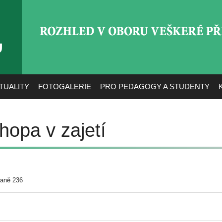
ROZHLED V OBORU VEŠ
TUALITY
FOTOGALERIE
PRO PEDAGOGY A STUDENTY
hopa v zajetí
raně 236