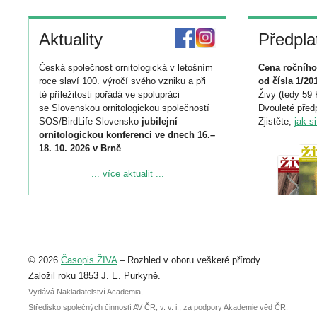
Aktuality
Předpla
Česká společnost ornitologická v letošním
Cena ročního
roce slaví 100. výročí svého vzniku a při
od čísla 1/20
té příležitosti pořádá ve spolupráci
Živy (tedy 59 
se Slovenskou ornitologickou společností
Dvouleté předp
SOS/BirdLife Slovensko
jubilejní
Zjistěte,
jak s
ornitologickou konferenci ve dnech 16.–
18. 10. 2026 v Brně
.
Podrobnější informace ke konferenci
... více aktualit ...
naleznete zde:
https://www.birdlife.cz/konference-2026/
Registrovat se můžete do 6. září.
Upozorňujeme, že termín pro odeslání
© 2026
Časopis ŽIVA
– Rozhled v oboru veškeré přírody.
abstraktu přihlášené přednášky nebo
posteru je už 30. června.
Založil roku 1853 J. E. Purkyně.
Vydává Nakladatelství Academia,
Středisko společných činností AV ČR, v. v. i., za podpory Akademie věd ČR.