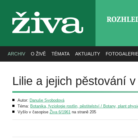
ROZHLE
živa
ARCHIV
O ŽIVĚ
TÉMATA
AKTUALITY
FOTOGALERI
Lilie a jejich pěstování
Autor:
Danuše Svobodová
Téma:
Botanika, fyziologie rostlin, pěstitelství / Botany, plant phys
Vyšlo v časopise
Živa 6/1961
na straně 205