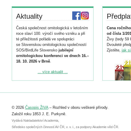
Aktuality
Předpla
Česká společnost ornitologická v letošním
Cena ročního
roce slaví 100. výročí svého vzniku a při
od čísla 1/20
té příležitosti pořádá ve spolupráci
Živy (tedy 59 
se Slovenskou ornitologickou společností
Dvouleté předp
SOS/BirdLife Slovensko
jubilejní
Zjistěte,
jak s
ornitologickou konferenci ve dnech 16.–
18. 10. 2026 v Brně
.
Podrobnější informace ke konferenci
... více aktualit ...
naleznete zde:
https://www.birdlife.cz/konference-2026/
Registrovat se můžete do 6. září.
Upozorňujeme, že termín pro odeslání
© 2026
Časopis ŽIVA
– Rozhled v oboru veškeré přírody.
abstraktu přihlášené přednášky nebo
posteru je už 30. června.
Založil roku 1853 J. E. Purkyně.
Vydává Nakladatelství Academia,
Středisko společných činností AV ČR, v. v. i., za podpory Akademie věd ČR.