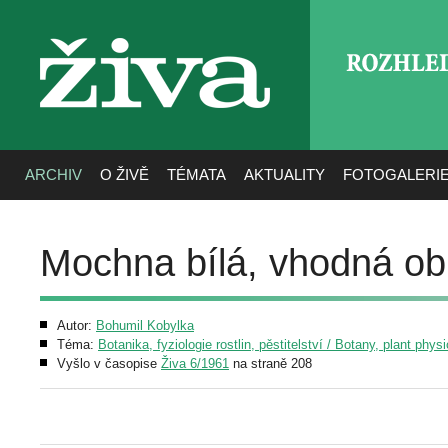
ROZHLE
živa
ARCHIV
O ŽIVĚ
TÉMATA
AKTUALITY
FOTOGALERI
Mochna bílá, vhodná obr
Autor:
Bohumil Kobylka
Téma:
Botanika, fyziologie rostlin, pěstitelství / Botany, plant phys
Vyšlo v časopise
Živa 6/1961
na straně 208