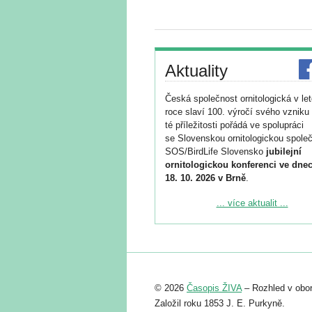
Aktuality
Česká společnost ornitologická v le
roce slaví 100. výročí svého vzniku 
té příležitosti pořádá ve spolupráci
se Slovenskou ornitologickou společ
SOS/BirdLife Slovensko
jubilejní
ornitologickou konferenci ve dnec
18. 10. 2026 v Brně
.
Podrobnější informace ke konferenc
... více aktualit ...
naleznete zde:
https://www.birdlife.cz/konference-2
Registrovat se můžete do 6. září.
Upozorňujeme, že termín pro odeslá
© 2026
Časopis ŽIVA
– Rozhled v obor
abstraktu přihlášené přednášky neb
posteru je už 30. června.
Založil roku 1853 J. E. Purkyně.