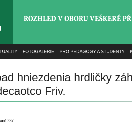
ROZHLED V OBORU VEŠ
TUALITY
FOTOGALERIE
PRO PEDAGOGY A STUDENTY
ad hniezdenia hrdličky záh
decaotco Friv.
raně 237