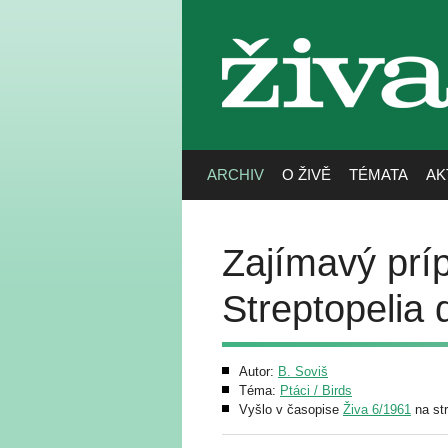
živa
ARCHIV
O ŽIVĚ
TÉMATA
AK
Zajímavý príp
Streptopelia 
Autor:
B. Soviš
Téma:
Ptáci / Birds
Vyšlo v časopise
Živa 6/1961
na st