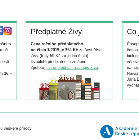
Předplatné Živy
Co 
tošním
Cena ročního předplatného
Časopi
a při
od čísla 1/2019 je 354 Kč
za šest čísel
časopi
Živy (tedy 59 Kč za jedno číslo).
biolog
ností
Dvouleté předplatné je zrušeno.
věnova
Zjistěte,
jak si předplatit časopis Živa
.
na nej
h 16.–
Navazu
Jana E
vycház
i
026/
ní
u veškeré přírody.
o