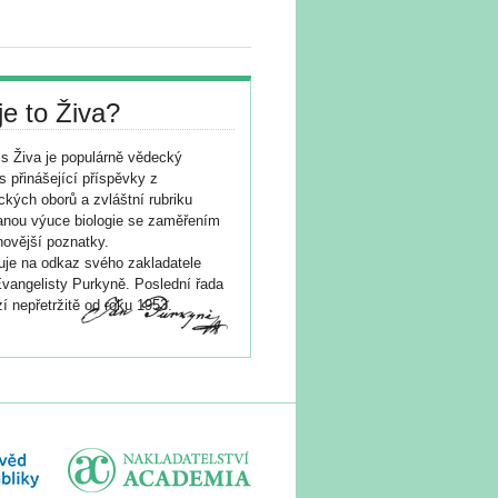
je to Živa?
s Živa je populárně vědecký
s přinášející příspěvky z
ických oborů a zvláštní rubriku
nou výuce biologie se zaměřením
novější poznatky.
je na odkaz svého zakladatele
vangelisty Purkyně. Poslední řada
í nepřetržitě od roku 1953.