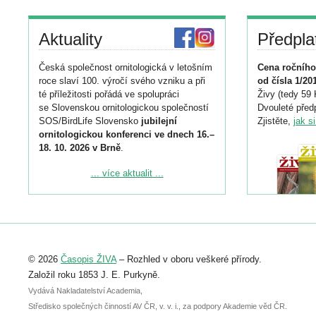
Aktuality
Předpla
Česká společnost ornitologická v letošním
Cena ročního
roce slaví 100. výročí svého vzniku a při
od čísla 1/20
té příležitosti pořádá ve spolupráci
Živy (tedy 59 
se Slovenskou ornitologickou společností
Dvouleté předp
SOS/BirdLife Slovensko
jubilejní
Zjistěte,
jak s
ornitologickou konferenci ve dnech 16.–
18. 10. 2026 v Brně
.
Podrobnější informace ke konferenci
... více aktualit ...
naleznete zde:
https://www.birdlife.cz/konference-2026/
Registrovat se můžete do 6. září.
Upozorňujeme, že termín pro odeslání
© 2026
Časopis ŽIVA
– Rozhled v oboru veškeré přírody.
abstraktu přihlášené přednášky nebo
posteru je už 30. června.
Založil roku 1853 J. E. Purkyně.
Vydává Nakladatelství Academia,
Středisko společných činností AV ČR, v. v. i., za podpory Akademie věd ČR.