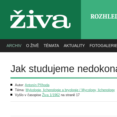
ROZHLE
živa
ARCHIV
O ŽIVĚ
TÉMATA
AKTUALITY
FOTOGALERI
Jak studujeme nedokon
Autor:
Antonín Příhoda
Téma:
Mykologie, lichenologie a bryologie / Mycology, lichenology
Vyšlo v časopise
Živa 1/1962
na straně 17