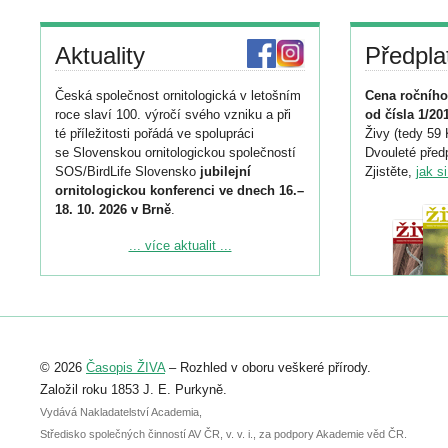
Aktuality
Předpla
Česká společnost ornitologická v letošním
Cena ročního
roce slaví 100. výročí svého vzniku a při
od čísla 1/20
té příležitosti pořádá ve spolupráci
Živy (tedy 59 
se Slovenskou ornitologickou společností
Dvouleté předp
SOS/BirdLife Slovensko
jubilejní
Zjistěte,
jak s
ornitologickou konferenci ve dnech 16.–
18. 10. 2026 v Brně
.
Podrobnější informace ke konferenci
... více aktualit ...
naleznete zde:
https://www.birdlife.cz/konference-2026/
Registrovat se můžete do 6. září.
Upozorňujeme, že termín pro odeslání
© 2026
Časopis ŽIVA
– Rozhled v oboru veškeré přírody.
abstraktu přihlášené přednášky nebo
posteru je už 30. června.
Založil roku 1853 J. E. Purkyně.
Vydává Nakladatelství Academia,
Středisko společných činností AV ČR, v. v. i., za podpory Akademie věd ČR.