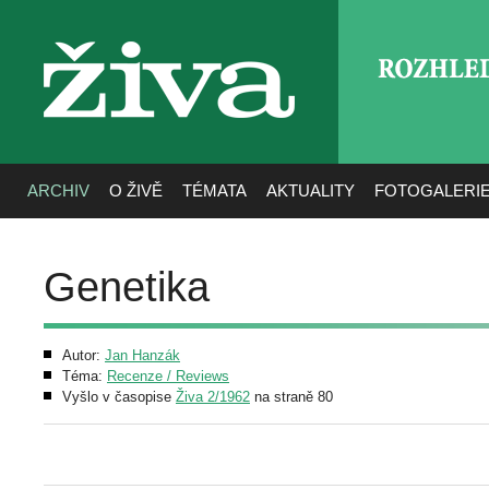
ROZHLE
živa
ARCHIV
O ŽIVĚ
TÉMATA
AKTUALITY
FOTOGALERI
Genetika
Autor:
Jan Hanzák
Téma:
Recenze / Reviews
Vyšlo v časopise
Živa 2/1962
na straně 80