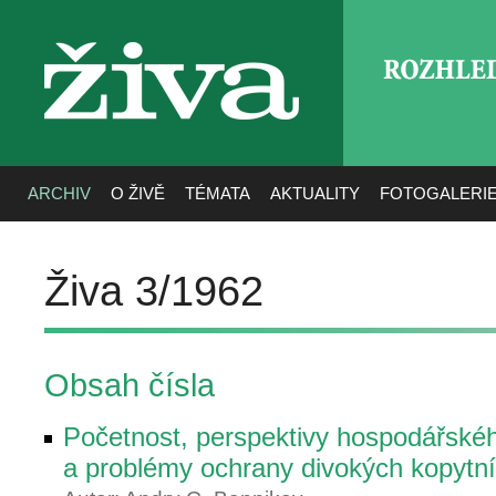
ROZHLE
živa
ARCHIV
O ŽIVĚ
TÉMATA
AKTUALITY
FOTOGALERI
Živa 3/1962
Obsah čísla
Početnost, perspektivy hospodářskéh
a problémy ochrany divokých kopyt