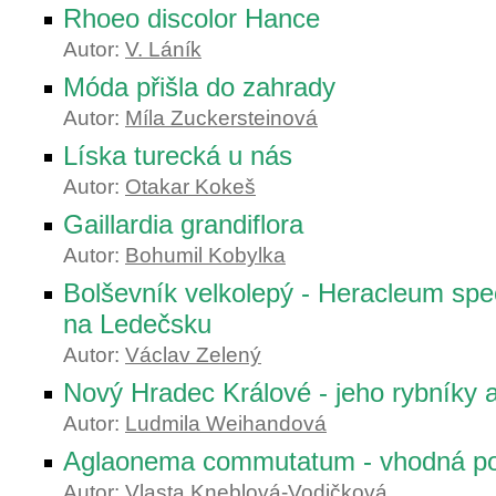
Rhoeo discolor Hance
Autor:
V. Láník
Móda přišla do zahrady
Autor:
Míla Zuckersteinová
Líska turecká u nás
Autor:
Otakar Kokeš
Gaillardia grandiflora
Autor:
Bohumil Kobylka
Bolševník velkolepý - Heracleum sp
na Ledečsku
Autor:
Václav Zelený
Nový Hradec Králové - jeho rybníky a
Autor:
Ludmila Weihandová
Aglaonema commutatum - vhodná pok
Autor:
Vlasta Kneblová-Vodičková