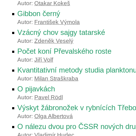
Autor:
Otakar Kokeš
Gibbon černý
Autor:
František Výmola
Vzácný chov sajgy tatarské
Autor:
Zdeněk Veselý
Počet koní Převalského roste
Autor:
Jiří Volf
Kvantitativní metody studia planktonu
Autor:
Milan Straškraba
O pijavkách
Autor:
Pavel Rödl
Výskyt žábronožek v rybnících Třeb
Autor:
Olga Albertová
O nálezu dvou pro ČSSR nových dru
Autor:
Vladimír Hudec