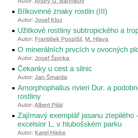
Autor:
Andry G. Bannikov
Bílkovinné znaky rostlin (III)
Autor:
Josef Kloz
Užitkové rostliny subtropického a tr
Autor:
František Pospíšil
,
M. Hlava
O minerálních prvcích v ovocných p
Autor:
Josef Špinka
Čekanky u cest a silnic
Autor:
Jan Šmarda
Amorphophallus rivieri Dur. a podobn
rostliny
Autor:
Albert Pilát
Zajímavý exemplář jasanu ztepilého 
excelsior L. v hlubošském parku
Autor:
Karel Hieke