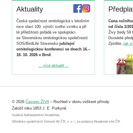
Aktuality
Předpla
Česká společnost ornitologická v letošním
Cena ročního
roce slaví 100. výročí svého vzniku a při
od čísla 1/20
té příležitosti pořádá ve spolupráci
Živy (tedy 59 
se Slovenskou ornitologickou společností
Dvouleté předp
SOS/BirdLife Slovensko
jubilejní
Zjistěte,
jak s
ornitologickou konferenci ve dnech 16.–
18. 10. 2026 v Brně
.
Podrobnější informace ke konferenci
... více aktualit ...
naleznete zde:
https://www.birdlife.cz/konference-2026/
Registrovat se můžete do 6. září.
Upozorňujeme, že termín pro odeslání
© 2026
Časopis ŽIVA
– Rozhled v oboru veškeré přírody.
abstraktu přihlášené přednášky nebo
posteru je už 30. června.
Založil roku 1853 J. E. Purkyně.
Vydává Nakladatelství Academia,
Středisko společných činností AV ČR, v. v. i., za podpory Akademie věd ČR.