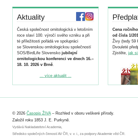
Aktuality
Předpla
Česká společnost ornitologická v letošním
Cena ročního
roce slaví 100. výročí svého vzniku a při
od čísla 1/20
té příležitosti pořádá ve spolupráci
Živy (tedy 59 
se Slovenskou ornitologickou společností
Dvouleté předp
SOS/BirdLife Slovensko
jubilejní
Zjistěte,
jak s
ornitologickou konferenci ve dnech 16.–
18. 10. 2026 v Brně
.
Podrobnější informace ke konferenci
... více aktualit ...
naleznete zde:
https://www.birdlife.cz/konference-2026/
Registrovat se můžete do 6. září.
Upozorňujeme, že termín pro odeslání
© 2026
Časopis ŽIVA
– Rozhled v oboru veškeré přírody.
abstraktu přihlášené přednášky nebo
posteru je už 30. června.
Založil roku 1853 J. E. Purkyně.
Vydává Nakladatelství Academia,
Středisko společných činností AV ČR, v. v. i., za podpory Akademie věd ČR.