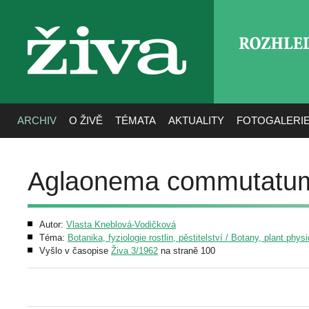
ROZHLE
živa
ARCHIV
O ŽIVĚ
TÉMATA
AKTUALITY
FOTOGALERI
Aglaonema commutatum 
Autor:
Vlasta Kneblová-Vodičková
Téma:
Botanika, fyziologie rostlin, pěstitelství / Botany, plant phys
Vyšlo v časopise
Živa 3/1962
na straně 100