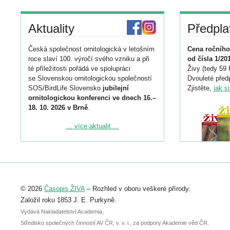
Aktuality
Předpla
Česká společnost ornitologická v letošním
Cena ročního
roce slaví 100. výročí svého vzniku a při
od čísla 1/20
té příležitosti pořádá ve spolupráci
Živy (tedy 59 
se Slovenskou ornitologickou společností
Dvouleté předp
SOS/BirdLife Slovensko
jubilejní
Zjistěte,
jak s
ornitologickou konferenci ve dnech 16.–
18. 10. 2026 v Brně
.
Podrobnější informace ke konferenci
... více aktualit ...
naleznete zde:
https://www.birdlife.cz/konference-2026/
Registrovat se můžete do 6. září.
Upozorňujeme, že termín pro odeslání
© 2026
Časopis ŽIVA
– Rozhled v oboru veškeré přírody.
abstraktu přihlášené přednášky nebo
posteru je už 30. června.
Založil roku 1853 J. E. Purkyně.
Vydává Nakladatelství Academia,
Středisko společných činností AV ČR, v. v. i., za podpory Akademie věd ČR.