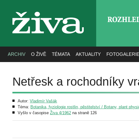
ROZHLE
živa
ARCHIV
O ŽIVĚ
TÉMATA
AKTUALITY
FOTOGALERI
Netřesk a rochodníky vr
Autor:
Vladimír Vašák
Téma:
Botanika, fyziologie rostlin, pěstitelství / Botany, plant phys
Vyšlo v časopise
Živa 4/1962
na straně 126