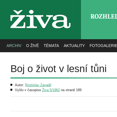
ROZHLE
živa
ARCHIV
O ŽIVĚ
TÉMATA
AKTUALITY
FOTOGALERI
Boj o život v lesní tůni
Autor:
Rostislav Zavadil
Vyšlo v časopise
Živa 5/1962
na straně 189