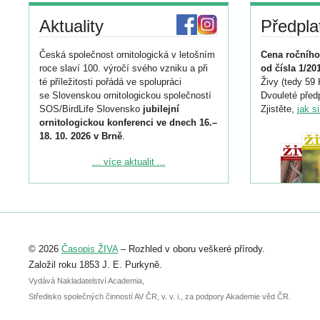
Aktuality
Předpla
Česká společnost ornitologická v letošním
Cena ročního
roce slaví 100. výročí svého vzniku a při
od čísla 1/20
té příležitosti pořádá ve spolupráci
Živy (tedy 59 
se Slovenskou ornitologickou společností
Dvouleté předp
SOS/BirdLife Slovensko
jubilejní
Zjistěte,
jak s
ornitologickou konferenci ve dnech 16.–
18. 10. 2026 v Brně
.
Podrobnější informace ke konferenci
... více aktualit ...
naleznete zde:
https://www.birdlife.cz/konference-2026/
Registrovat se můžete do 6. září.
Upozorňujeme, že termín pro odeslání
© 2026
Časopis ŽIVA
– Rozhled v oboru veškeré přírody.
abstraktu přihlášené přednášky nebo
posteru je už 30. června.
Založil roku 1853 J. E. Purkyně.
Vydává Nakladatelství Academia,
Středisko společných činností AV ČR, v. v. i., za podpory Akademie věd ČR.