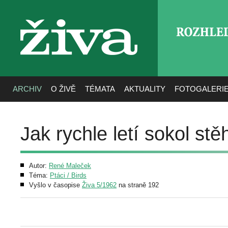
ROZHLE
živa
ARCHIV
O ŽIVĚ
TÉMATA
AKTUALITY
FOTOGALERI
Jak rychle letí sokol st
Autor:
René Maleček
Téma:
Ptáci / Birds
Vyšlo v časopise
Živa 5/1962
na straně 192