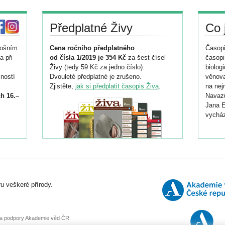
Předplatné Živy
Co 
tošním
Cena ročního předplatného
Časopi
a při
od čísla 1/2019 je 354 Kč
za šest čísel
časopi
Živy (tedy 59 Kč za jedno číslo).
biolog
ností
Dvouleté předplatné je zrušeno.
věnova
Zjistěte,
jak si předplatit časopis Živa
.
na nej
h 16.–
Navazu
Jana E
vycház
i
026/
ní
u veškeré přírody.
o
, za podpory Akademie věd ČR.