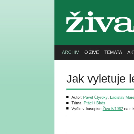
živa
ARCHIV
O ŽIVĚ
TÉMATA
AK
Jak vyletuje 
Autor:
Pavel Čtyroký
,
Ladislav Mar
Téma:
Ptáci / Birds
Vyšlo v časopise
Živa 5/1962
na st