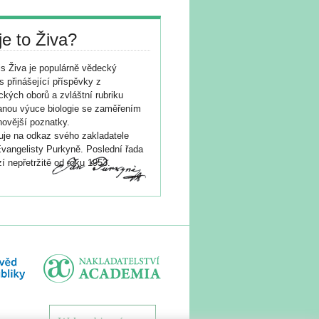
je to Živa?
s Živa je populárně vědecký
s přinášející příspěvky z
ických oborů a zvláštní rubriku
nou výuce biologie se zaměřením
novější poznatky.
je na odkaz svého zakladatele
vangelisty Purkyně. Poslední řada
í nepřetržitě od roku 1953.