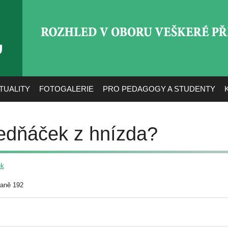
ROZHLED V OBORU VEŠ
TUALITY
FOTOGALERIE
PRO PEDAGOGY A STUDENTY
ledňáček z hnízda?
ek
raně 192