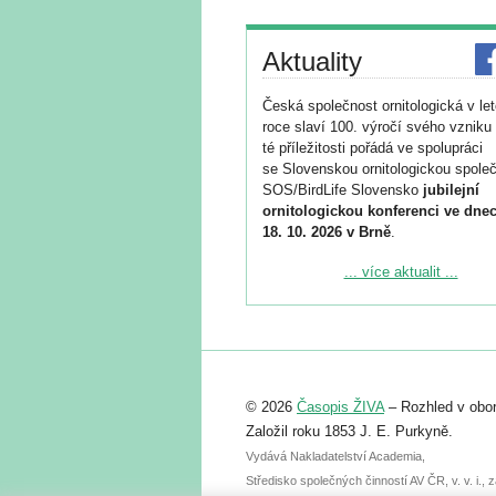
Aktuality
Česká společnost ornitologická v le
roce slaví 100. výročí svého vzniku 
té příležitosti pořádá ve spolupráci
se Slovenskou ornitologickou společ
SOS/BirdLife Slovensko
jubilejní
ornitologickou konferenci ve dnec
18. 10. 2026 v Brně
.
Podrobnější informace ke konferenc
... více aktualit ...
naleznete zde:
https://www.birdlife.cz/konference-2
Registrovat se můžete do 6. září.
Upozorňujeme, že termín pro odeslá
© 2026
Časopis ŽIVA
– Rozhled v obor
abstraktu přihlášené přednášky neb
posteru je už 30. června.
Založil roku 1853 J. E. Purkyně.
Vydává Nakladatelství Academia,
Středisko společných činností AV ČR, v. v. i.