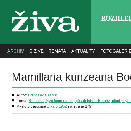
ROZHLE
živa
ARCHIV
O ŽIVĚ
TÉMATA
AKTUALITY
FOTOGALERI
Mamillaria kunzeana Bo
Autor:
František Pažout
Téma:
Botanika, fyziologie rostlin, pěstitelství / Botany, plant phys
Vyšlo v časopise
Živa 5/1962
na straně 179