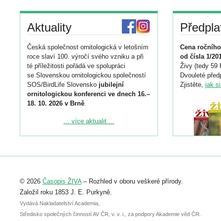
Aktuality
Předpla
Česká společnost ornitologická v letošním
Cena ročního
roce slaví 100. výročí svého vzniku a při
od čísla 1/20
té příležitosti pořádá ve spolupráci
Živy (tedy 59 
se Slovenskou ornitologickou společností
Dvouleté předp
SOS/BirdLife Slovensko
jubilejní
Zjistěte,
jak s
ornitologickou konferenci ve dnech 16.–
18. 10. 2026 v Brně
.
Podrobnější informace ke konferenci
... více aktualit ...
naleznete zde:
https://www.birdlife.cz/konference-2026/
Registrovat se můžete do 6. září.
Upozorňujeme, že termín pro odeslání
© 2026
Časopis ŽIVA
– Rozhled v oboru veškeré přírody.
abstraktu přihlášené přednášky nebo
posteru je už 30. června.
Založil roku 1853 J. E. Purkyně.
Vydává Nakladatelství Academia,
Středisko společných činností AV ČR, v. v. i., za podpory Akademie věd ČR.