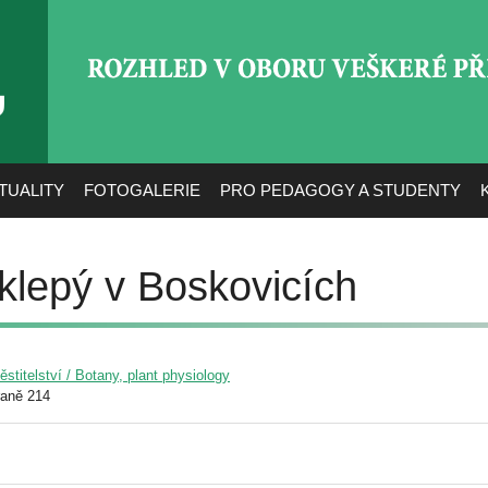
ROZHLED V OBORU VEŠ
TUALITY
FOTOGALERIE
PRO PEDAGOGY A STUDENTY
klepý v Boskovicích
pěstitelství / Botany, plant physiology
raně 214