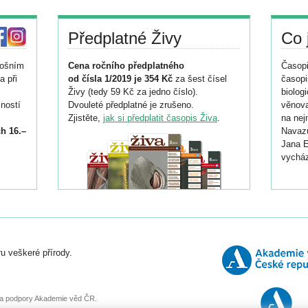
Předplatné Živy
Co 
tošním
Cena ročního předplatného
Časopi
a při
od čísla 1/2019 je 354 Kč
za šest čísel
časopi
Živy (tedy 59 Kč za jedno číslo).
biolog
ností
Dvouleté předplatné je zrušeno.
věnova
Zjistěte,
jak si předplatit časopis Živa
.
na nej
h 16.–
Navazu
Jana E
vycház
i
026/
ní
u veškeré přírody.
o
, za podpory Akademie věd ČR.