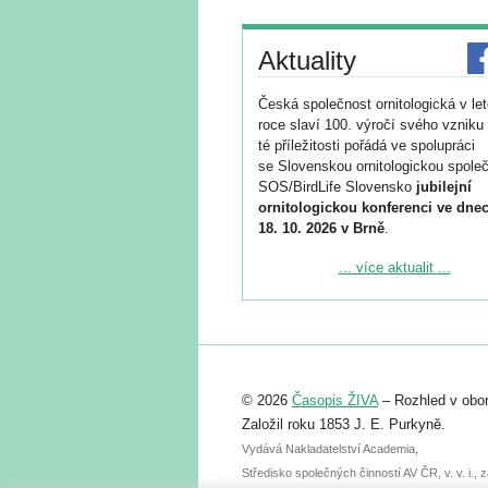
Aktuality
Česká společnost ornitologická v le
roce slaví 100. výročí svého vzniku 
té příležitosti pořádá ve spolupráci
se Slovenskou ornitologickou společ
SOS/BirdLife Slovensko
jubilejní
ornitologickou konferenci ve dnec
18. 10. 2026 v Brně
.
Podrobnější informace ke konferenc
... více aktualit ...
naleznete zde:
https://www.birdlife.cz/konference-2
Registrovat se můžete do 6. září.
Upozorňujeme, že termín pro odeslá
© 2026
Časopis ŽIVA
– Rozhled v obor
abstraktu přihlášené přednášky neb
posteru je už 30. června.
Založil roku 1853 J. E. Purkyně.
Vydává Nakladatelství Academia,
Středisko společných činností AV ČR, v. v. i.