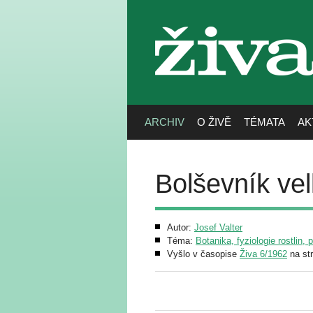
živa
ARCHIV
O ŽIVĚ
TÉMATA
AK
Bolševník vel
Autor:
Josef Valter
Téma:
Botanika, fyziologie rostlin, 
Vyšlo v časopise
Živa 6/1962
na st