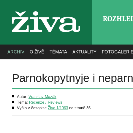
ROZHLE
živa
ARCHIV
O ŽIVĚ
TÉMATA
AKTUALITY
FOTOGALERI
Parnokopytnyje i nepar
Autor:
Vratislav Mazák
Téma:
Recenze / Reviews
Vyšlo v časopise
Živa 1/1963
na straně 36