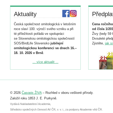
Aktuality
Předpla
Česká společnost ornitologická v letošním
Cena ročního
roce slaví 100. výročí svého vzniku a při
od čísla 1/20
té příležitosti pořádá ve spolupráci
Živy (tedy 59 
se Slovenskou ornitologickou společností
Dvouleté předp
SOS/BirdLife Slovensko
jubilejní
Zjistěte,
jak s
ornitologickou konferenci ve dnech 16.–
18. 10. 2026 v Brně
.
Podrobnější informace ke konferenci
... více aktualit ...
naleznete zde:
https://www.birdlife.cz/konference-2026/
Registrovat se můžete do 6. září.
Upozorňujeme, že termín pro odeslání
© 2026
Časopis ŽIVA
– Rozhled v oboru veškeré přírody.
abstraktu přihlášené přednášky nebo
posteru je už 30. června.
Založil roku 1853 J. E. Purkyně.
Vydává Nakladatelství Academia,
Středisko společných činností AV ČR, v. v. i., za podpory Akademie věd ČR.