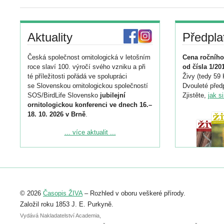
Aktuality
Předpla
Česká společnost ornitologická v letošním
Cena ročního
roce slaví 100. výročí svého vzniku a při
od čísla 1/20
té příležitosti pořádá ve spolupráci
Živy (tedy 59 
se Slovenskou ornitologickou společností
Dvouleté předp
SOS/BirdLife Slovensko
jubilejní
Zjistěte,
jak s
ornitologickou konferenci ve dnech 16.–
18. 10. 2026 v Brně
.
Podrobnější informace ke konferenci
... více aktualit ...
naleznete zde:
https://www.birdlife.cz/konference-2026/
Registrovat se můžete do 6. září.
Upozorňujeme, že termín pro odeslání
© 2026
Časopis ŽIVA
– Rozhled v oboru veškeré přírody.
abstraktu přihlášené přednášky nebo
posteru je už 30. června.
Založil roku 1853 J. E. Purkyně.
Vydává Nakladatelství Academia,