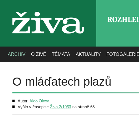
ROZHLE
živa
ARCHIV
O ŽIVĚ
TÉMATA
AKTUALITY
FOTOGALERI
O mláďatech plazů
Autor:
Aldo Olexa
Vyšlo v časopise
Živa 2/1963
na straně 65