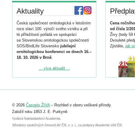
Aktuality
Předpla
Česká společnost ornitologická v letošním
Cena ročního
roce slaví 100. výročí svého vzniku a při
od čísla 1/20
té příležitosti pořádá ve spolupráci
Živy (tedy 59 
se Slovenskou ornitologickou společností
Dvouleté předp
SOS/BirdLife Slovensko
jubilejní
Zjistěte,
jak s
ornitologickou konferenci ve dnech 16.–
18. 10. 2026 v Brně
.
Podrobnější informace ke konferenci
... více aktualit ...
naleznete zde:
https://www.birdlife.cz/konference-2026/
Registrovat se můžete do 6. září.
Upozorňujeme, že termín pro odeslání
© 2026
Časopis ŽIVA
– Rozhled v oboru veškeré přírody.
abstraktu přihlášené přednášky nebo
posteru je už 30. června.
Založil roku 1853 J. E. Purkyně.
Vydává Nakladatelství Academia,
Středisko společných činností AV ČR, v. v. i., za podpory Akademie věd ČR.