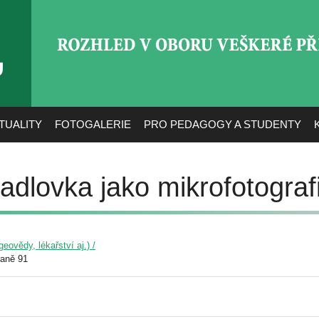
ROZHLED V OBORU VEŠ
TUALITY
FOTOGALERIE
PRO PEDAGOGY A STUDENTY
dlovka jako mikrofotograf
eovědy, lékařství aj.) /
raně 91