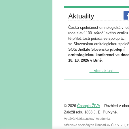
Aktuality
Česká společnost ornitologická v le
roce slaví 100. výročí svého vzniku 
té příležitosti pořádá ve spolupráci
se Slovenskou ornitologickou společ
SOS/BirdLife Slovensko
jubilejní
ornitologickou konferenci ve dnec
18. 10. 2026 v Brně
.
Podrobnější informace ke konferenc
... více aktualit ...
naleznete zde:
https://www.birdlife.cz/konference-2
Registrovat se můžete do 6. září.
Upozorňujeme, že termín pro odeslá
© 2026
Časopis ŽIVA
– Rozhled v obor
abstraktu přihlášené přednášky neb
posteru je už 30. června.
Založil roku 1853 J. E. Purkyně.
Vydává Nakladatelství Academia,
Středisko společných činností AV ČR, v. v. i.