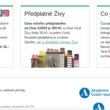
Předplatné Živy
Co 
tošním
Cena ročního předplatného
Časopi
a při
od čísla 1/2019 je 354 Kč
za šest čísel
časopi
Živy (tedy 59 Kč za jedno číslo).
biolog
ností
Dvouleté předplatné je zrušeno.
věnova
Zjistěte,
jak si předplatit časopis Živa
.
na nej
h 16.–
Navazu
Jana E
vycház
i
026/
ní
u veškeré přírody.
o
, za podpory Akademie věd ČR.