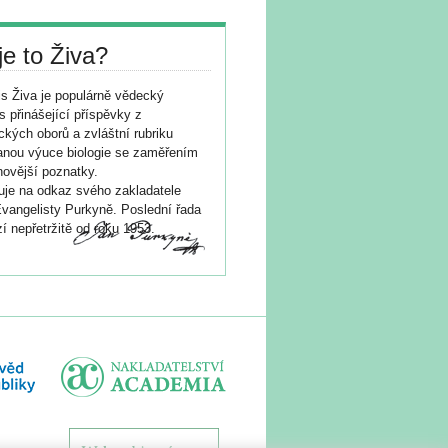
je to Živa?
s Živa je populárně vědecký
s přinášející příspěvky z
ických oborů a zvláštní rubriku
nou výuce biologie se zaměřením
novější poznatky.
je na odkaz svého zakladatele
vangelisty Purkyně. Poslední řada
í nepřetržitě od roku 1953.