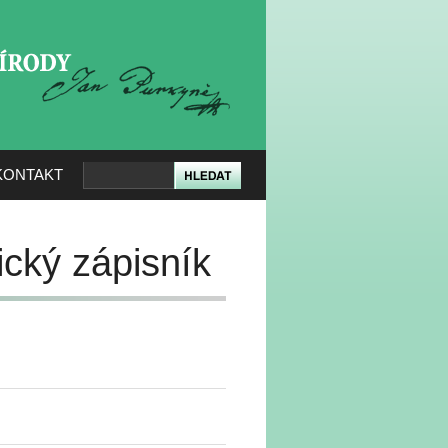
KERÉ PŘÍRODY
KONTAKT
ický zápisník