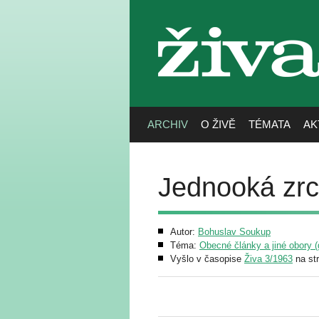
živa
ARCHIV
O ŽIVĚ
TÉMATA
AK
Jednooká zrca
Autor:
Bohuslav Soukup
Téma:
Obecné články a jiné obory (g
Vyšlo v časopise
Živa 3/1963
na st