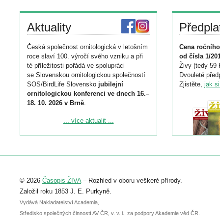
Aktuality
Předpla
Česká společnost ornitologická v letošním
Cena ročního
roce slaví 100. výročí svého vzniku a při
od čísla 1/20
té příležitosti pořádá ve spolupráci
Živy (tedy 59 
se Slovenskou ornitologickou společností
Dvouleté předp
SOS/BirdLife Slovensko
jubilejní
Zjistěte,
jak s
ornitologickou konferenci ve dnech 16.–
18. 10. 2026 v Brně
.
Podrobnější informace ke konferenci
... více aktualit ...
naleznete zde:
https://www.birdlife.cz/konference-2026/
Registrovat se můžete do 6. září.
Upozorňujeme, že termín pro odeslání
© 2026
Časopis ŽIVA
– Rozhled v oboru veškeré přírody.
abstraktu přihlášené přednášky nebo
posteru je už 30. června.
Založil roku 1853 J. E. Purkyně.
Vydává Nakladatelství Academia,
Středisko společných činností AV ČR, v. v. i., za podpory Akademie věd ČR.