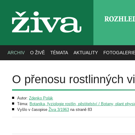
ROZHLE
živa
ARCHIV
O ŽIVĚ
TÉMATA
AKTUALITY
FOTOGALERI
O přenosu rostlinných 
Autor:
Zdenko Polák
Téma:
Botanika, fyziologie rostlin, pěstitelství / Botany, plant phys
Vyšlo v časopise
Živa 3/1963
na straně 83