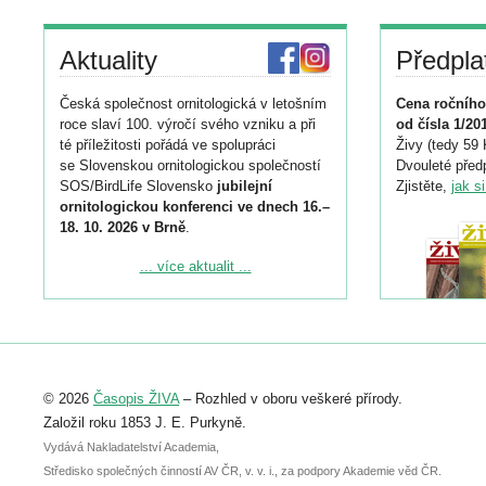
Aktuality
Předpla
Česká společnost ornitologická v letošním
Cena ročního
roce slaví 100. výročí svého vzniku a při
od čísla 1/20
té příležitosti pořádá ve spolupráci
Živy (tedy 59 
se Slovenskou ornitologickou společností
Dvouleté předp
SOS/BirdLife Slovensko
jubilejní
Zjistěte,
jak s
ornitologickou konferenci ve dnech 16.–
18. 10. 2026 v Brně
.
Podrobnější informace ke konferenci
... více aktualit ...
naleznete zde:
https://www.birdlife.cz/konference-2026/
Registrovat se můžete do 6. září.
Upozorňujeme, že termín pro odeslání
© 2026
Časopis ŽIVA
– Rozhled v oboru veškeré přírody.
abstraktu přihlášené přednášky nebo
posteru je už 30. června.
Založil roku 1853 J. E. Purkyně.
Vydává Nakladatelství Academia,
Středisko společných činností AV ČR, v. v. i., za podpory Akademie věd ČR.