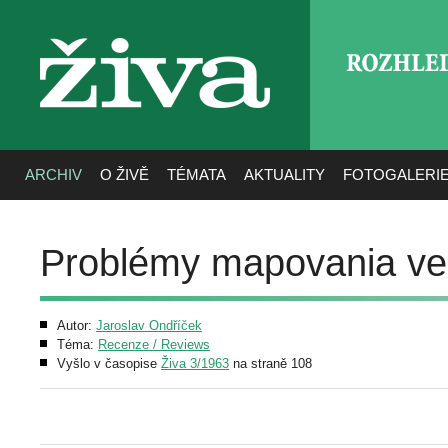
ROZHLE
živa
ARCHIV
O ŽIVĚ
TÉMATA
AKTUALITY
FOTOGALERI
Problémy mapovania ve
Autor:
Jaroslav Ondříček
Téma:
Recenze / Reviews
Vyšlo v časopise
Živa 3/1963
na straně 108