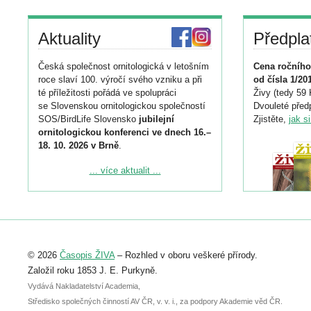
Aktuality
Předpla
Česká společnost ornitologická v letošním
Cena ročního
roce slaví 100. výročí svého vzniku a při
od čísla 1/20
té příležitosti pořádá ve spolupráci
Živy (tedy 59 
se Slovenskou ornitologickou společností
Dvouleté předp
SOS/BirdLife Slovensko
jubilejní
Zjistěte,
jak s
ornitologickou konferenci ve dnech 16.–
18. 10. 2026 v Brně
.
Podrobnější informace ke konferenci
... více aktualit ...
naleznete zde:
https://www.birdlife.cz/konference-2026/
Registrovat se můžete do 6. září.
Upozorňujeme, že termín pro odeslání
© 2026
Časopis ŽIVA
– Rozhled v oboru veškeré přírody.
abstraktu přihlášené přednášky nebo
posteru je už 30. června.
Založil roku 1853 J. E. Purkyně.
Vydává Nakladatelství Academia,
Středisko společných činností AV ČR, v. v. i., za podpory Akademie věd ČR.