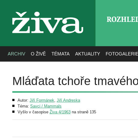
ROZHLE
živa
ARCHIV
O ŽIVĚ
TÉMATA
AKTUALITY
FOTOGALERI
Mláďata tchoře tmavého 
Autor:
Jiří Formánek
,
Jiří Andreska
Téma:
Savci / Mammals
Vyšlo v časopise
Živa 4/1963
na straně 135