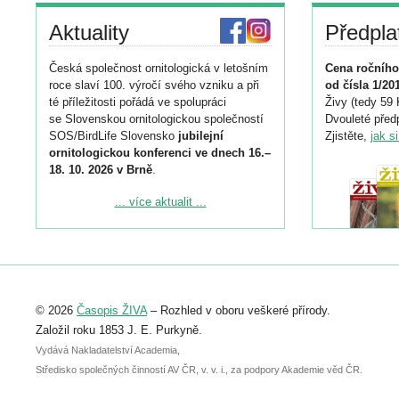
Aktuality
Předpla
Česká společnost ornitologická v letošním
Cena ročního
roce slaví 100. výročí svého vzniku a při
od čísla 1/20
té příležitosti pořádá ve spolupráci
Živy (tedy 59 
se Slovenskou ornitologickou společností
Dvouleté předp
SOS/BirdLife Slovensko
jubilejní
Zjistěte,
jak s
ornitologickou konferenci ve dnech 16.–
18. 10. 2026 v Brně
.
Podrobnější informace ke konferenci
... více aktualit ...
naleznete zde:
https://www.birdlife.cz/konference-2026/
Registrovat se můžete do 6. září.
Upozorňujeme, že termín pro odeslání
© 2026
Časopis ŽIVA
– Rozhled v oboru veškeré přírody.
abstraktu přihlášené přednášky nebo
posteru je už 30. června.
Založil roku 1853 J. E. Purkyně.
Vydává Nakladatelství Academia,
Středisko společných činností AV ČR, v. v. i., za podpory Akademie věd ČR.