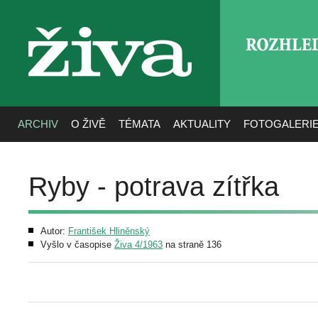
ROZHLE
živa
ARCHIV
O ŽIVĚ
TÉMATA
AKTUALITY
FOTOGALERI
Ryby - potrava zítřka
Autor:
František Hliněnský
Vyšlo v časopise
Živa 4/1963
na straně 136