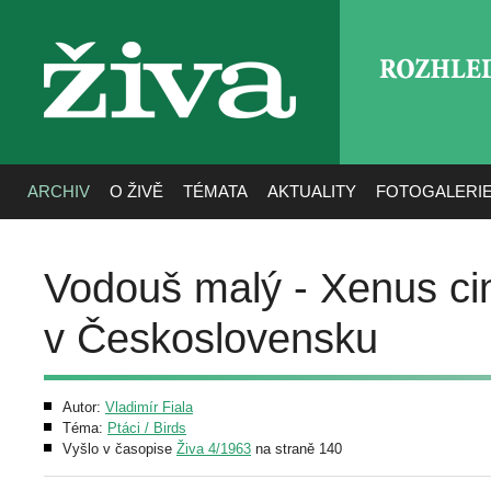
ROZHLE
živa
ARCHIV
O ŽIVĚ
TÉMATA
AKTUALITY
FOTOGALERI
Vodouš malý - Xenus ci
v Československu
Autor:
Vladimír Fiala
Téma:
Ptáci / Birds
Vyšlo v časopise
Živa 4/1963
na straně 140