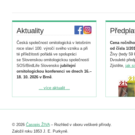
Aktuality
Předpla
Česká společnost ornitologická v letošním
Cena ročního
roce slaví 100. výročí svého vzniku a při
od čísla 1/20
té příležitosti pořádá ve spolupráci
Živy (tedy 59 
se Slovenskou ornitologickou společností
Dvouleté předp
SOS/BirdLife Slovensko
jubilejní
Zjistěte,
jak s
ornitologickou konferenci ve dnech 16.–
18. 10. 2026 v Brně
.
Podrobnější informace ke konferenci
... více aktualit ...
naleznete zde:
https://www.birdlife.cz/konference-2026/
Registrovat se můžete do 6. září.
Upozorňujeme, že termín pro odeslání
© 2026
Časopis ŽIVA
– Rozhled v oboru veškeré přírody.
abstraktu přihlášené přednášky nebo
posteru je už 30. června.
Založil roku 1853 J. E. Purkyně.