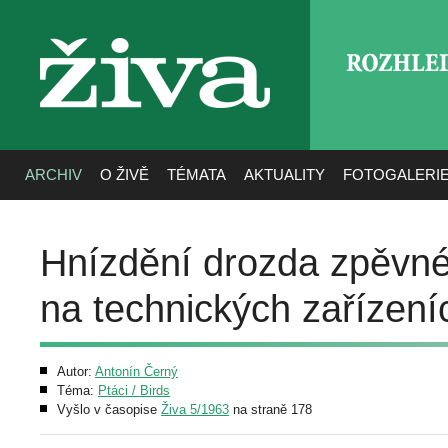
ROZHLE
živa
ARCHIV
O ŽIVĚ
TÉMATA
AKTUALITY
FOTOGALERI
Hnízdění drozda zpěvnéh
na technických zařízení
Autor:
Antonín Černý
Téma:
Ptáci / Birds
Vyšlo v časopise
Živa 5/1963
na straně 178