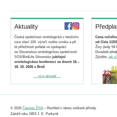
Aktuality
Předpla
Česká společnost ornitologická v letošním
Cena ročního
roce slaví 100. výročí svého vzniku a při
od čísla 1/20
té příležitosti pořádá ve spolupráci
Živy (tedy 59 
se Slovenskou ornitologickou společností
Dvouleté předp
SOS/BirdLife Slovensko
jubilejní
Zjistěte,
jak s
ornitologickou konferenci ve dnech 16.–
18. 10. 2026 v Brně
.
Podrobnější informace ke konferenci
... více aktualit ...
naleznete zde:
https://www.birdlife.cz/konference-2026/
Registrovat se můžete do 6. září.
Upozorňujeme, že termín pro odeslání
© 2026
Časopis ŽIVA
– Rozhled v oboru veškeré přírody.
abstraktu přihlášené přednášky nebo
posteru je už 30. června.
Založil roku 1853 J. E. Purkyně.