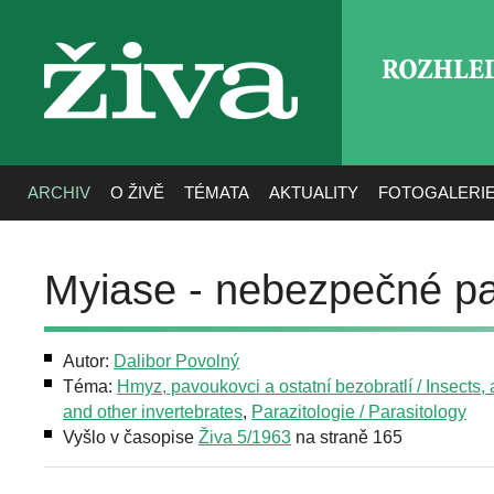
ROZHLE
živa
ARCHIV
O ŽIVĚ
TÉMATA
AKTUALITY
FOTOGALERI
Myiase - nebezpečné par
Autor:
Dalibor Povolný
Téma:
Hmyz, pavoukovci a ostatní bezobratlí / Insects,
and other invertebrates
,
Parazitologie / Parasitology
Vyšlo v časopise
Živa 5/1963
na straně 165