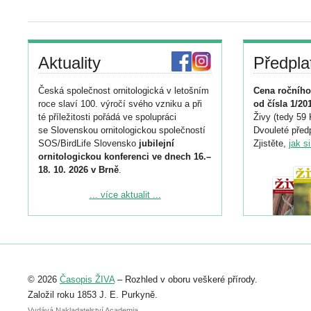
Aktuality
Předpla
Česká společnost ornitologická v letošním
Cena ročního
roce slaví 100. výročí svého vzniku a při
od čísla 1/20
té příležitosti pořádá ve spolupráci
Živy (tedy 59 
se Slovenskou ornitologickou společností
Dvouleté předp
SOS/BirdLife Slovensko
jubilejní
Zjistěte,
jak s
ornitologickou konferenci ve dnech 16.–
18. 10. 2026 v Brně
.
Podrobnější informace ke konferenci
... více aktualit ...
naleznete zde:
https://www.birdlife.cz/konference-2026/
Registrovat se můžete do 6. září.
Upozorňujeme, že termín pro odeslání
© 2026
Časopis ŽIVA
– Rozhled v oboru veškeré přírody.
abstraktu přihlášené přednášky nebo
posteru je už 30. června.
Založil roku 1853 J. E. Purkyně.
Vydává Nakladatelství Academia,