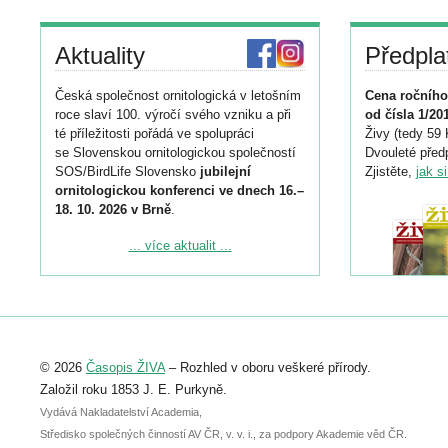
Aktuality
Předpla
Česká společnost ornitologická v letošním
Cena ročního
roce slaví 100. výročí svého vzniku a při
od čísla 1/20
té příležitosti pořádá ve spolupráci
Živy (tedy 59 
se Slovenskou ornitologickou společností
Dvouleté předp
SOS/BirdLife Slovensko
jubilejní
Zjistěte,
jak s
ornitologickou konferenci ve dnech 16.–
18. 10. 2026 v Brně
.
Podrobnější informace ke konferenci
... více aktualit ...
naleznete zde:
https://www.birdlife.cz/konference-2026/
Registrovat se můžete do 6. září.
Upozorňujeme, že termín pro odeslání
© 2026
Časopis ŽIVA
– Rozhled v oboru veškeré přírody.
abstraktu přihlášené přednášky nebo
posteru je už 30. června.
Založil roku 1853 J. E. Purkyně.
Vydává Nakladatelství Academia,
Středisko společných činností AV ČR, v. v. i., za podpory Akademie věd ČR.