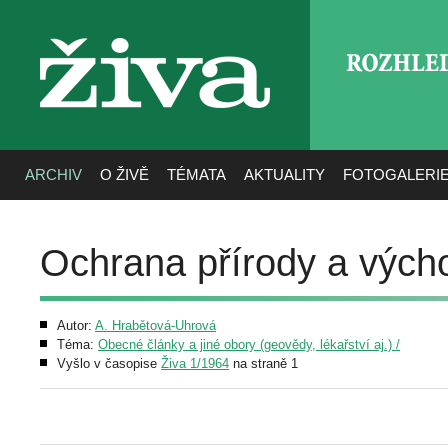
ROZHLE
živa
ARCHIV
O ŽIVĚ
TÉMATA
AKTUALITY
FOTOGALERI
Ochrana přírody a vých
Autor:
A. Hrabětová-Uhrová
Téma:
Obecné články a jiné obory (geovědy, lékařství aj.) /
Vyšlo v časopise
Živa 1/1964
na straně 1