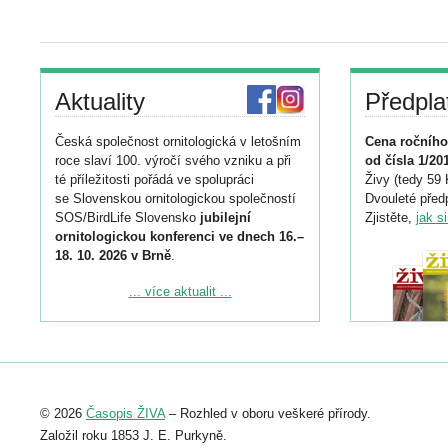
Aktuality
Předpla
Česká společnost ornitologická v letošním
Cena ročního
roce slaví 100. výročí svého vzniku a při
od čísla 1/20
té příležitosti pořádá ve spolupráci
Živy (tedy 59 
se Slovenskou ornitologickou společností
Dvouleté předp
SOS/BirdLife Slovensko
jubilejní
Zjistěte,
jak s
ornitologickou konferenci ve dnech 16.–
18. 10. 2026 v Brně
.
Podrobnější informace ke konferenci
... více aktualit ...
naleznete zde:
https://www.birdlife.cz/konference-2026/
Registrovat se můžete do 6. září.
Upozorňujeme, že termín pro odeslání
© 2026
Časopis ŽIVA
– Rozhled v oboru veškeré přírody.
abstraktu přihlášené přednášky nebo
posteru je už 30. června.
Založil roku 1853 J. E. Purkyně.