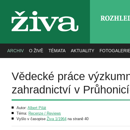
ROZHLE
živa
ARCHIV
O ŽIVĚ
TÉMATA
AKTUALITY
FOTOGALERI
Vědecké práce výzkumn
zahradnictví v Průhonicí
Autor:
Albert Pilát
Téma:
Recenze / Reviews
Vyšlo v časopise
Živa 1/1964
na straně 40