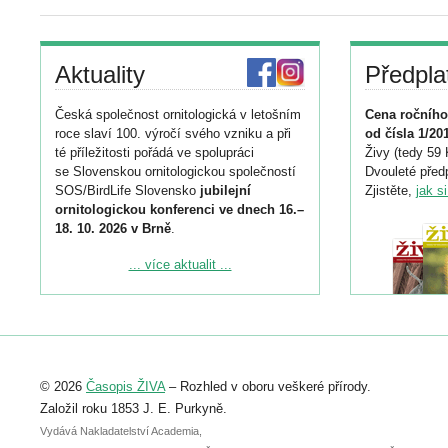
Aktuality
Předpla
Česká společnost ornitologická v letošním
Cena ročního
roce slaví 100. výročí svého vzniku a při
od čísla 1/20
té příležitosti pořádá ve spolupráci
Živy (tedy 59 
se Slovenskou ornitologickou společností
Dvouleté předp
SOS/BirdLife Slovensko
jubilejní
Zjistěte,
jak s
ornitologickou konferenci ve dnech 16.–
18. 10. 2026 v Brně
.
Podrobnější informace ke konferenci
... více aktualit ...
naleznete zde:
https://www.birdlife.cz/konference-2026/
Registrovat se můžete do 6. září.
Upozorňujeme, že termín pro odeslání
© 2026
Časopis ŽIVA
– Rozhled v oboru veškeré přírody.
abstraktu přihlášené přednášky nebo
posteru je už 30. června.
Založil roku 1853 J. E. Purkyně.
Vydává Nakladatelství Academia,