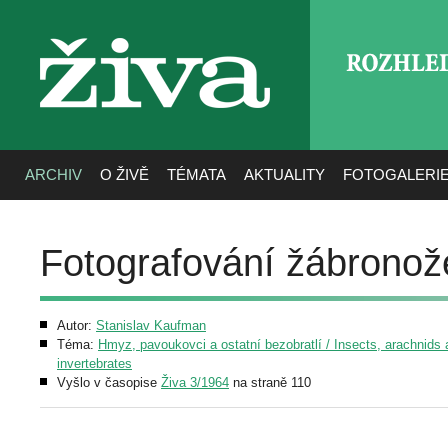
ROZHLE
živa
ARCHIV
O ŽIVĚ
TÉMATA
AKTUALITY
FOTOGALERI
Fotografování žábronož
Autor:
Stanislav Kaufman
Téma:
Hmyz, pavoukovci a ostatní bezobratlí / Insects, arachnids 
invertebrates
Vyšlo v časopise
Živa 3/1964
na straně 110