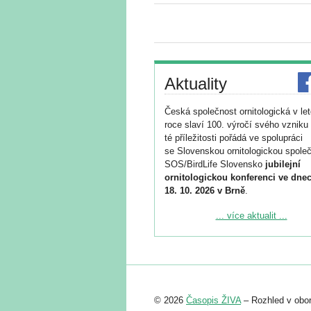
Aktuality
Česká společnost ornitologická v le
roce slaví 100. výročí svého vzniku 
té příležitosti pořádá ve spolupráci
se Slovenskou ornitologickou společ
SOS/BirdLife Slovensko
jubilejní
ornitologickou konferenci ve dnec
18. 10. 2026 v Brně
.
Podrobnější informace ke konferenc
... více aktualit ...
naleznete zde:
https://www.birdlife.cz/konference-2
Registrovat se můžete do 6. září.
Upozorňujeme, že termín pro odeslá
© 2026
Časopis ŽIVA
– Rozhled v obor
abstraktu přihlášené přednášky neb