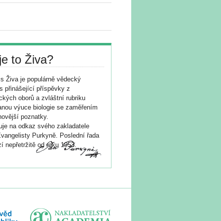
je to Živa?
s Živa je populárně vědecký
s přinášející příspěvky z
ických oborů a zvláštní rubriku
nou výuce biologie se zaměřením
novější poznatky.
je na odkaz svého zakladatele
vangelisty Purkyně. Poslední řada
í nepřetržitě od roku 1953.