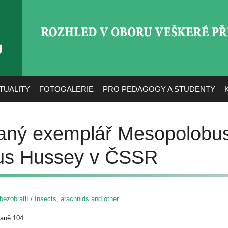
ROZHLED V OBORU VEŠ
TUALITY
FOTOGALERIE
PRO PEDAGOGY A STUDENTY
vaný exemplář Mesopolobu
us Hussey v ČSSR
ezobratlí / Insects, arachnids and other
raně 104