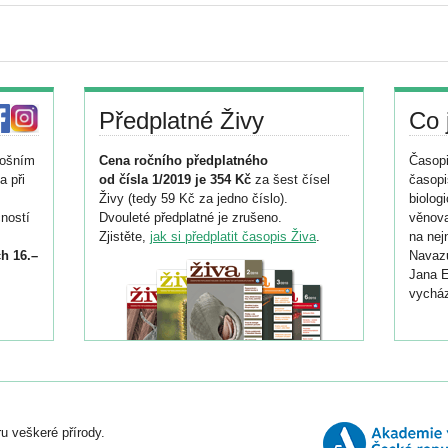
Předplatné Živy
Co 
tošním
Cena ročního předplatného
Časopi
a při
od čísla 1/2019 je 354 Kč
za šest čísel
časopi
Živy (tedy 59 Kč za jedno číslo).
biolog
ností
Dvouleté předplatné je zrušeno.
věnova
Zjistěte,
jak si předplatit časopis Živa
.
na nej
h 16.–
Navazu
Jana E
vycház
i
026/
ní
u veškeré přírody.
o