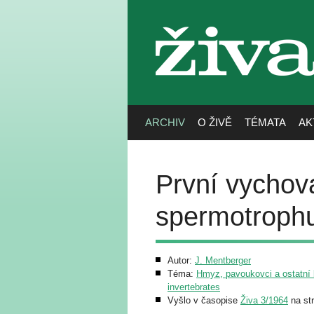
živa
ARCHIV
O ŽIVĚ
TÉMATA
AK
První vycho
spermotroph
Autor:
J. Mentberger
Téma:
Hmyz, pavoukovci a ostatní b
invertebrates
Vyšlo v časopise
Živa 3/1964
na st