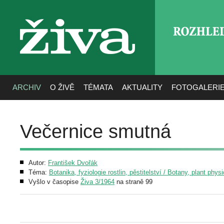
ROZHLE
živa
ARCHIV
O ŽIVĚ
TÉMATA
AKTUALITY
FOTOGALERI
Večernice smutná
Autor:
František Dvořák
Téma:
Botanika, fyziologie rostlin, pěstitelství / Botany, plant phys
Vyšlo v časopise
Živa 3/1964
na straně 99