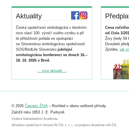
Aktuality
Předpla
Česká společnost ornitologická v letošním
Cena ročního
roce slaví 100. výročí svého vzniku a při
od čísla 1/20
té příležitosti pořádá ve spolupráci
Živy (tedy 59 
se Slovenskou ornitologickou společností
Dvouleté předp
SOS/BirdLife Slovensko
jubilejní
Zjistěte,
jak s
ornitologickou konferenci ve dnech 16.–
18. 10. 2026 v Brně
.
Podrobnější informace ke konferenci
... více aktualit ...
naleznete zde:
https://www.birdlife.cz/konference-2026/
Registrovat se můžete do 6. září.
Upozorňujeme, že termín pro odeslání
© 2026
Časopis ŽIVA
– Rozhled v oboru veškeré přírody.
abstraktu přihlášené přednášky nebo
posteru je už 30. června.
Založil roku 1853 J. E. Purkyně.
Vydává Nakladatelství Academia,
Středisko společných činností AV ČR, v. v. i., za podpory Akademie věd ČR.