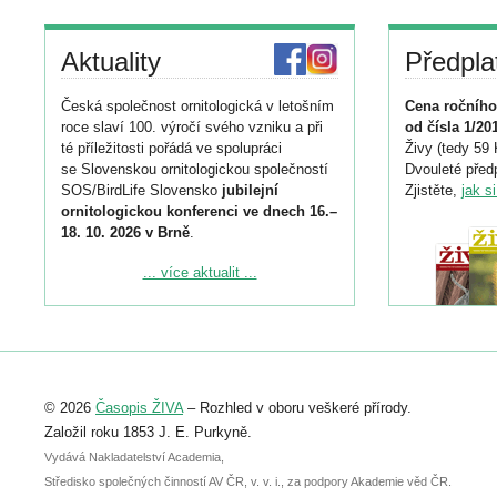
Aktuality
Předpla
Česká společnost ornitologická v letošním
Cena ročního
roce slaví 100. výročí svého vzniku a při
od čísla 1/20
té příležitosti pořádá ve spolupráci
Živy (tedy 59 
se Slovenskou ornitologickou společností
Dvouleté předp
SOS/BirdLife Slovensko
jubilejní
Zjistěte,
jak s
ornitologickou konferenci ve dnech 16.–
18. 10. 2026 v Brně
.
Podrobnější informace ke konferenci
... více aktualit ...
naleznete zde:
https://www.birdlife.cz/konference-2026/
Registrovat se můžete do 6. září.
Upozorňujeme, že termín pro odeslání
© 2026
Časopis ŽIVA
– Rozhled v oboru veškeré přírody.
abstraktu přihlášené přednášky nebo
posteru je už 30. června.
Založil roku 1853 J. E. Purkyně.
Vydává Nakladatelství Academia,
Středisko společných činností AV ČR, v. v. i., za podpory Akademie věd ČR.