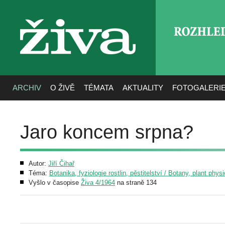
ROZHLE
živa
ARCHIV
O ŽIVĚ
TÉMATA
AKTUALITY
FOTOGALERI
Jaro koncem srpna?
Autor:
Jiří Čihař
Téma:
Botanika, fyziologie rostlin, pěstitelství / Botany, plant phys
Vyšlo v časopise
Živa 4/1964
na straně 134