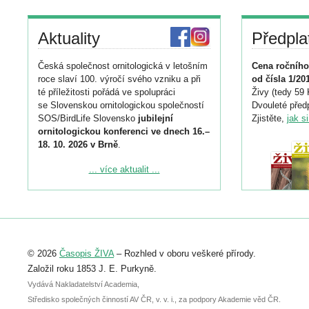
Aktuality
Předpla
Česká společnost ornitologická v letošním
Cena ročního
roce slaví 100. výročí svého vzniku a při
od čísla 1/20
té příležitosti pořádá ve spolupráci
Živy (tedy 59 
se Slovenskou ornitologickou společností
Dvouleté předp
SOS/BirdLife Slovensko
jubilejní
Zjistěte,
jak s
ornitologickou konferenci ve dnech 16.–
18. 10. 2026 v Brně
.
Podrobnější informace ke konferenci
... více aktualit ...
naleznete zde:
https://www.birdlife.cz/konference-2026/
Registrovat se můžete do 6. září.
Upozorňujeme, že termín pro odeslání
© 2026
Časopis ŽIVA
– Rozhled v oboru veškeré přírody.
abstraktu přihlášené přednášky nebo
posteru je už 30. června.
Založil roku 1853 J. E. Purkyně.
Vydává Nakladatelství Academia,
Středisko společných činností AV ČR, v. v. i., za podpory Akademie věd ČR.