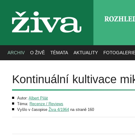
ROZHLE
živa
ARCHIV
O ŽIVĚ
TÉMATA
AKTUALITY
FOTOGALERI
Kontinuální kultivace m
Autor:
Albert Pilát
Téma:
Recenze / Reviews
Vyšlo v časopise
Živa 4/1964
na straně 160