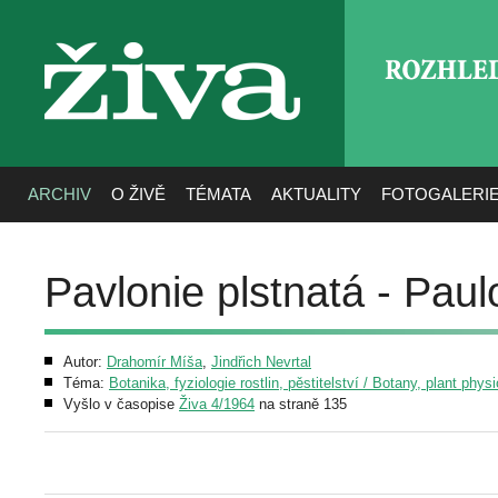
ROZHLE
živa
ARCHIV
O ŽIVĚ
TÉMATA
AKTUALITY
FOTOGALERI
Pavlonie plstnatá - Pau
Autor:
Drahomír Míša
,
Jindřich Nevrtal
Téma:
Botanika, fyziologie rostlin, pěstitelství / Botany, plant phys
Vyšlo v časopise
Živa 4/1964
na straně 135