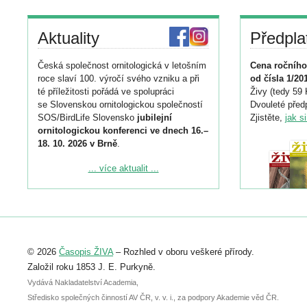
Aktuality
Předpla
Česká společnost ornitologická v letošním
Cena ročního
roce slaví 100. výročí svého vzniku a při
od čísla 1/20
té příležitosti pořádá ve spolupráci
Živy (tedy 59 
se Slovenskou ornitologickou společností
Dvouleté předp
SOS/BirdLife Slovensko
jubilejní
Zjistěte,
jak s
ornitologickou konferenci ve dnech 16.–
18. 10. 2026 v Brně
.
Podrobnější informace ke konferenci
... více aktualit ...
naleznete zde:
https://www.birdlife.cz/konference-2026/
Registrovat se můžete do 6. září.
Upozorňujeme, že termín pro odeslání
© 2026
Časopis ŽIVA
– Rozhled v oboru veškeré přírody.
abstraktu přihlášené přednášky nebo
posteru je už 30. června.
Založil roku 1853 J. E. Purkyně.
Vydává Nakladatelství Academia,
Středisko společných činností AV ČR, v. v. i., za podpory Akademie věd ČR.