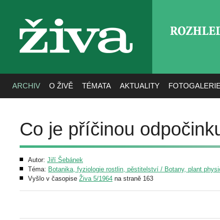
ROZHLE
živa
ARCHIV
O ŽIVĚ
TÉMATA
AKTUALITY
FOTOGALERI
Co je příčinou odpočinku
Autor:
Jiří Šebánek
Téma:
Botanika, fyziologie rostlin, pěstitelství / Botany, plant phys
Vyšlo v časopise
Živa 5/1964
na straně 163