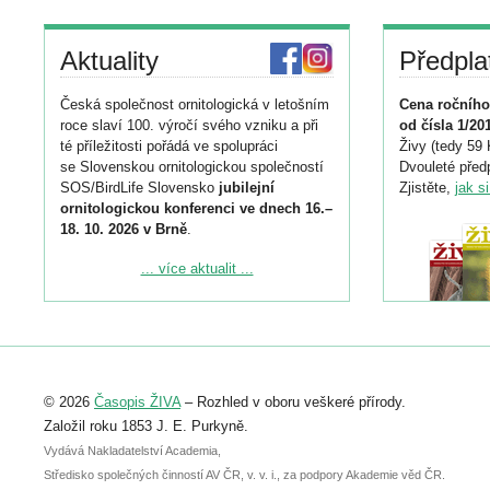
Aktuality
Předpla
Česká společnost ornitologická v letošním
Cena ročního
roce slaví 100. výročí svého vzniku a při
od čísla 1/20
té příležitosti pořádá ve spolupráci
Živy (tedy 59 
se Slovenskou ornitologickou společností
Dvouleté předp
SOS/BirdLife Slovensko
jubilejní
Zjistěte,
jak s
ornitologickou konferenci ve dnech 16.–
18. 10. 2026 v Brně
.
Podrobnější informace ke konferenci
... více aktualit ...
naleznete zde:
https://www.birdlife.cz/konference-2026/
Registrovat se můžete do 6. září.
Upozorňujeme, že termín pro odeslání
© 2026
Časopis ŽIVA
– Rozhled v oboru veškeré přírody.
abstraktu přihlášené přednášky nebo
posteru je už 30. června.
Založil roku 1853 J. E. Purkyně.
Vydává Nakladatelství Academia,
Středisko společných činností AV ČR, v. v. i., za podpory Akademie věd ČR.