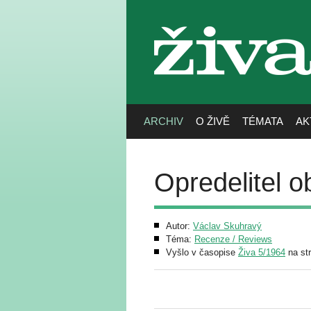
živa
ARCHIV
O ŽIVĚ
TÉMATA
AK
Opredelitel o
Autor:
Václav Skuhravý
Téma:
Recenze / Reviews
Vyšlo v časopise
Živa 5/1964
na st