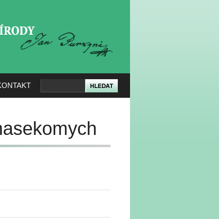
KERÉ PŘÍRODY
KONTAKT
k nasekomych