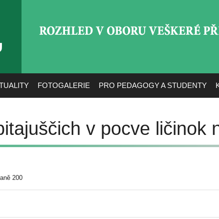
ROZHLED V OBORU VEŠ
TUALITY
FOTOGALERIE
PRO PEDAGOGY A STUDENTY
bitajuščich v pocve ličino
raně 200