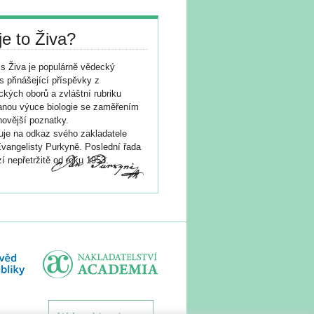
je to Živa?
s Živa je populárně vědecký
s přinášející příspěvky z
ických oborů a zvláštní rubriku
nou výuce biologie se zaměřením
novější poznatky.
je na odkaz svého zakladatele
vangelisty Purkyně. Poslední řada
í nepřetržitě od roku 1953.