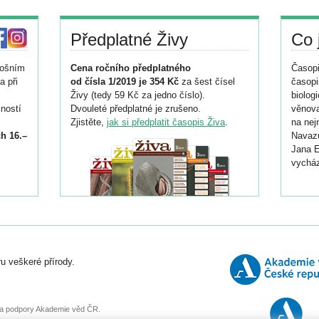
Předplatné Živy
Co 
tošním
Cena ročního předplatného
Časopi
a při
od čísla 1/2019 je 354 Kč
za šest čísel
časopi
Živy (tedy 59 Kč za jedno číslo).
biolog
ností
Dvouleté předplatné je zrušeno.
věnova
Zjistěte,
jak si předplatit časopis Živa
.
na nej
h 16.–
Navazu
Jana E
vycház
i
026/
ní
u veškeré přírody.
o
, za podpory Akademie věd ČR.