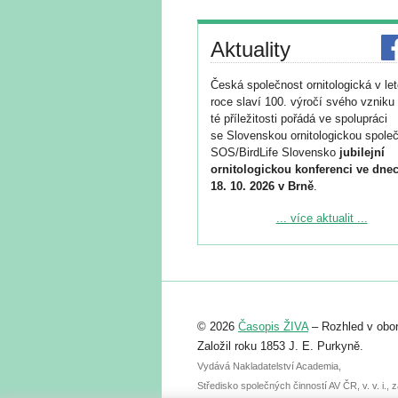
Aktuality
Česká společnost ornitologická v le
roce slaví 100. výročí svého vzniku 
té příležitosti pořádá ve spolupráci
se Slovenskou ornitologickou společ
SOS/BirdLife Slovensko
jubilejní
ornitologickou konferenci ve dnec
18. 10. 2026 v Brně
.
Podrobnější informace ke konferenc
... více aktualit ...
naleznete zde:
https://www.birdlife.cz/konference-2
Registrovat se můžete do 6. září.
Upozorňujeme, že termín pro odeslá
© 2026
Časopis ŽIVA
– Rozhled v obor
abstraktu přihlášené přednášky neb
posteru je už 30. června.
Založil roku 1853 J. E. Purkyně.
Vydává Nakladatelství Academia,
Středisko společných činností AV ČR, v. v. i.