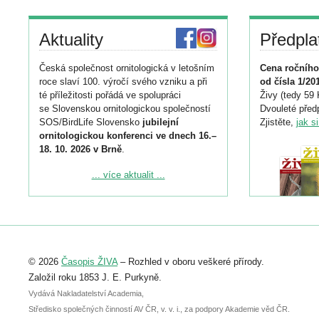
Aktuality
Předpla
Česká společnost ornitologická v letošním
Cena ročního
roce slaví 100. výročí svého vzniku a při
od čísla 1/20
té příležitosti pořádá ve spolupráci
Živy (tedy 59 
se Slovenskou ornitologickou společností
Dvouleté předp
SOS/BirdLife Slovensko
jubilejní
Zjistěte,
jak s
ornitologickou konferenci ve dnech 16.–
18. 10. 2026 v Brně
.
Podrobnější informace ke konferenci
... více aktualit ...
naleznete zde:
https://www.birdlife.cz/konference-2026/
Registrovat se můžete do 6. září.
Upozorňujeme, že termín pro odeslání
© 2026
Časopis ŽIVA
– Rozhled v oboru veškeré přírody.
abstraktu přihlášené přednášky nebo
posteru je už 30. června.
Založil roku 1853 J. E. Purkyně.
Vydává Nakladatelství Academia,
Středisko společných činností AV ČR, v. v. i., za podpory Akademie věd ČR.