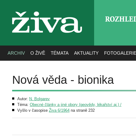
ROZHLE
živa
ARCHIV
O ŽIVĚ
TÉMATA
AKTUALITY
FOTOGALERI
Nová věda - bionika
Autor:
N. Bolgarev
Téma:
Obecné články a jiné obory (geovědy, lékařství aj.) /
Vyšlo v časopise
Živa 6/1964
na straně 232