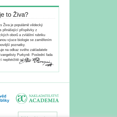
je to Živa?
s Živa je populárně vědecký
s přinášející příspěvky z
ických oborů a zvláštní rubriku
nou výuce biologie se zaměřením
novější poznatky.
je na odkaz svého zakladatele
vangelisty Purkyně. Poslední řada
í nepřetržitě od roku 1953.