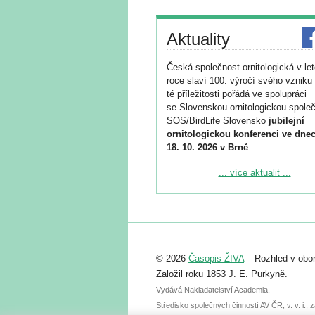
Aktuality
Česká společnost ornitologická v le
roce slaví 100. výročí svého vzniku 
té příležitosti pořádá ve spolupráci
se Slovenskou ornitologickou společ
SOS/BirdLife Slovensko
jubilejní
ornitologickou konferenci ve dnec
18. 10. 2026 v Brně
.
Podrobnější informace ke konferenc
... více aktualit ...
naleznete zde:
https://www.birdlife.cz/konference-2
Registrovat se můžete do 6. září.
Upozorňujeme, že termín pro odeslá
© 2026
Časopis ŽIVA
– Rozhled v obor
abstraktu přihlášené přednášky neb
posteru je už 30. června.
Založil roku 1853 J. E. Purkyně.
Vydává Nakladatelství Academia,
Středisko společných činností AV ČR, v. v. i.