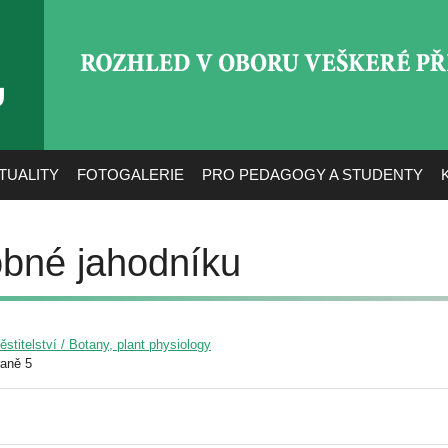
ROZHLED V OBORU VEŠ
TUALITY
FOTOGALERIE
PRO PEDAGOGY A STUDENTY
obné jahodníku
pěstitelství / Botany, plant physiology
raně 5