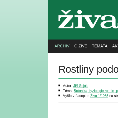
živa
ARCHIV
O ŽIVĚ
TÉMATA
AK
Rostliny pod
Autor:
Jiří Soják
Téma:
Botanika, fyziologie rostlin, 
Vyšlo v časopise
Živa 1/1965
na st