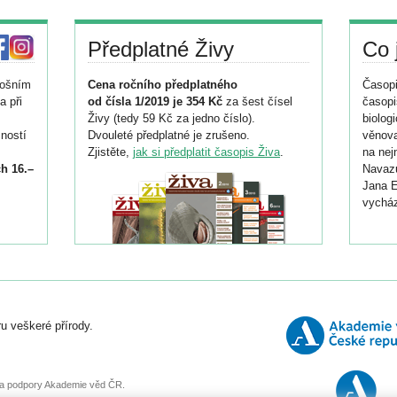
Předplatné Živy
Co 
tošním
Cena ročního předplatného
Časopi
a při
od čísla 1/2019 je 354 Kč
za šest čísel
časopi
Živy (tedy 59 Kč za jedno číslo).
biolog
ností
Dvouleté předplatné je zrušeno.
věnova
Zjistěte,
jak si předplatit časopis Živa
.
na nej
h 16.–
Navazu
Jana E
vycház
i
026/
ní
u veškeré přírody.
o
, za podpory Akademie věd ČR.