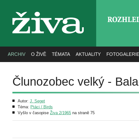
ROZHLE
živa
ARCHIV
O ŽIVĚ
TÉMATA
AKTUALITY
FOTOGALERI
Člunozobec velký - Bal
Autor:
J. Seget
Téma:
Ptáci / Birds
Vyšlo v časopise
Živa 2/1965
na straně 75