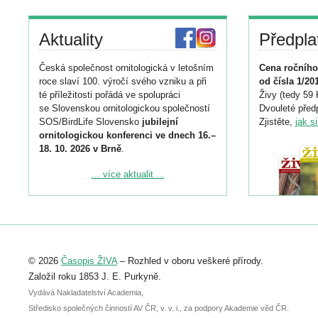
Aktuality
Předpla
Česká společnost ornitologická v letošním
Cena ročního
roce slaví 100. výročí svého vzniku a při
od čísla 1/20
té příležitosti pořádá ve spolupráci
Živy (tedy 59 
se Slovenskou ornitologickou společností
Dvouleté předp
SOS/BirdLife Slovensko
jubilejní
Zjistěte,
jak s
ornitologickou konferenci ve dnech 16.–
18. 10. 2026 v Brně
.
Podrobnější informace ke konferenci
... více aktualit ...
naleznete zde:
https://www.birdlife.cz/konference-2026/
Registrovat se můžete do 6. září.
Upozorňujeme, že termín pro odeslání
© 2026
Časopis ŽIVA
– Rozhled v oboru veškeré přírody.
abstraktu přihlášené přednášky nebo
posteru je už 30. června.
Založil roku 1853 J. E. Purkyně.
Vydává Nakladatelství Academia,
Středisko společných činností AV ČR, v. v. i., za podpory Akademie věd ČR.