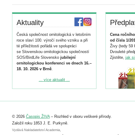
Aktuality
Předpla
Česká společnost ornitologická v letošním
Cena ročního
roce slaví 100. výročí svého vzniku a při
od čísla 1/20
té příležitosti pořádá ve spolupráci
Živy (tedy 59 
se Slovenskou ornitologickou společností
Dvouleté předp
SOS/BirdLife Slovensko
jubilejní
Zjistěte,
jak s
ornitologickou konferenci ve dnech 16.–
18. 10. 2026 v Brně
.
Podrobnější informace ke konferenci
... více aktualit ...
naleznete zde:
https://www.birdlife.cz/konference-2026/
Registrovat se můžete do 6. září.
Upozorňujeme, že termín pro odeslání
© 2026
Časopis ŽIVA
– Rozhled v oboru veškeré přírody.
abstraktu přihlášené přednášky nebo
posteru je už 30. června.
Založil roku 1853 J. E. Purkyně.
Vydává Nakladatelství Academia,