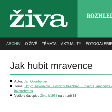
ROZHLE
živa
ARCHIV
O ŽIVĚ
TÉMATA
AKTUALITY
FOTOGALERI
Jak hubit mravence
Autor:
Jan Obenberger
Téma:
Hmyz, pavoukovci a ostatní bezobratlí / Insects, arachnids 
invertebrates
Vyšlo v časopise
Živa 2/1965
na straně 63