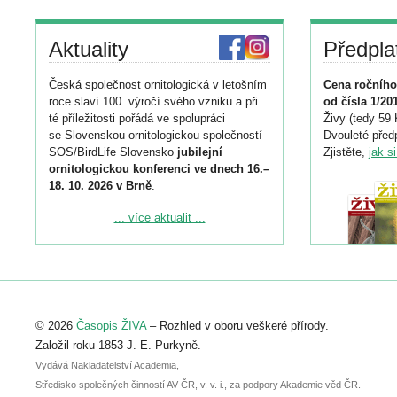
Aktuality
Předpla
Česká společnost ornitologická v letošním
Cena ročního
roce slaví 100. výročí svého vzniku a při
od čísla 1/20
té příležitosti pořádá ve spolupráci
Živy (tedy 59 
se Slovenskou ornitologickou společností
Dvouleté předp
SOS/BirdLife Slovensko
jubilejní
Zjistěte,
jak s
ornitologickou konferenci ve dnech 16.–
18. 10. 2026 v Brně
.
Podrobnější informace ke konferenci
... více aktualit ...
naleznete zde:
https://www.birdlife.cz/konference-2026/
Registrovat se můžete do 6. září.
Upozorňujeme, že termín pro odeslání
© 2026
Časopis ŽIVA
– Rozhled v oboru veškeré přírody.
abstraktu přihlášené přednášky nebo
posteru je už 30. června.
Založil roku 1853 J. E. Purkyně.
Vydává Nakladatelství Academia,
Středisko společných činností AV ČR, v. v. i., za podpory Akademie věd ČR.