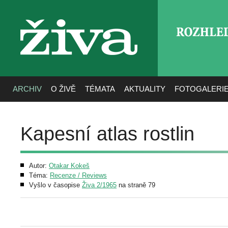
ROZHLE
živa
ARCHIV
O ŽIVĚ
TÉMATA
AKTUALITY
FOTOGALERI
Kapesní atlas rostlin
Autor:
Otakar Kokeš
Téma:
Recenze / Reviews
Vyšlo v časopise
Živa 2/1965
na straně 79