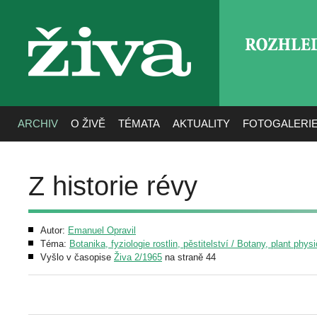
ROZHLE
živa
ARCHIV
O ŽIVĚ
TÉMATA
AKTUALITY
FOTOGALERI
Z historie révy
Autor:
Emanuel Opravil
Téma:
Botanika, fyziologie rostlin, pěstitelství / Botany, plant phys
Vyšlo v časopise
Živa 2/1965
na straně 44