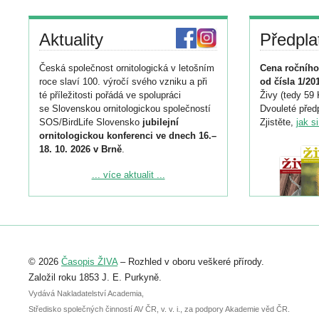
Aktuality
Předpla
Česká společnost ornitologická v letošním
Cena ročního
roce slaví 100. výročí svého vzniku a při
od čísla 1/20
té příležitosti pořádá ve spolupráci
Živy (tedy 59 
se Slovenskou ornitologickou společností
Dvouleté předp
SOS/BirdLife Slovensko
jubilejní
Zjistěte,
jak s
ornitologickou konferenci ve dnech 16.–
18. 10. 2026 v Brně
.
Podrobnější informace ke konferenci
... více aktualit ...
naleznete zde:
https://www.birdlife.cz/konference-2026/
Registrovat se můžete do 6. září.
Upozorňujeme, že termín pro odeslání
© 2026
Časopis ŽIVA
– Rozhled v oboru veškeré přírody.
abstraktu přihlášené přednášky nebo
posteru je už 30. června.
Založil roku 1853 J. E. Purkyně.
Vydává Nakladatelství Academia,
Středisko společných činností AV ČR, v. v. i., za podpory Akademie věd ČR.