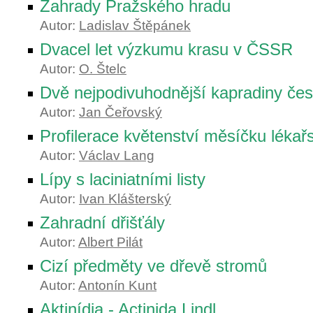
Zahrady Pražského hradu
Autor:
Ladislav Štěpánek
Dvacel let výzkumu krasu v ČSSR
Autor:
O. Štelc
Dvě nejpodivuhodnější kapradiny čes
Autor:
Jan Čeřovský
Profilerace květenství měsíčku lékař
Autor:
Václav Lang
Lípy s laciniatními listy
Autor:
Ivan Klášterský
Zahradní dřišťály
Autor:
Albert Pilát
Cizí předměty ve dřevě stromů
Autor:
Antonín Kunt
Aktinídia - Actinida Lindl