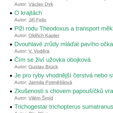
Autor:
Václav Dyk
O krajtách
Autor:
Jiří Felix
Plži rodu Theodoxus a transport mě
Autor:
Oldřich Kapler
Dvouhlavé zrůdy mláďat pavího očka
Autor:
V. Voděra
Čím se živí užovka obojková
Autor:
Gustav Brück
Je pro ryby vhodnější čerstvá nebo 
Autor:
Jarmila Potměšilová
Zkušenosti s chovem papoušíčků vr
Autor:
Vilém Šmíd
Trichogestar trichopterus sumatranu