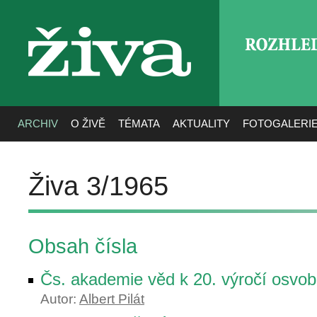
ROZHLE
živa
ARCHIV
O ŽIVĚ
TÉMATA
AKTUALITY
FOTOGALERI
Živa 3/1965
Obsah čísla
Čs. akademie věd k 20. výročí osv
Autor:
Albert Pilát