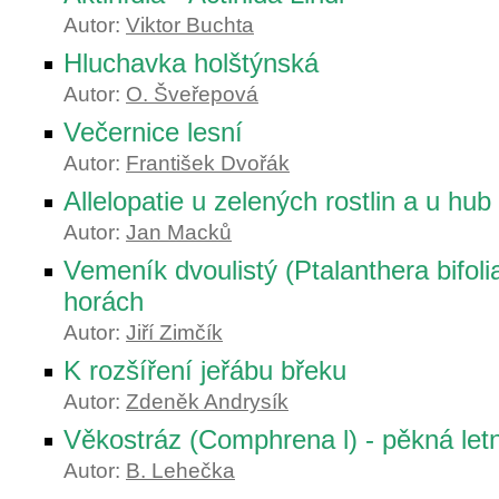
Autor:
Viktor Buchta
Hluchavka holštýnská
Autor:
O. Šveřepová
Večernice lesní
Autor:
František Dvořák
Allelopatie u zelených rostlin a u hub
Autor:
Jan Macků
Vemeník dvoulistý (Ptalanthera bifolia
horách
Autor:
Jiří Zimčík
K rozšíření jeřábu břeku
Autor:
Zdeněk Andrysík
Věkostráz (Comphrena l) - pěkná let
Autor:
B. Lehečka