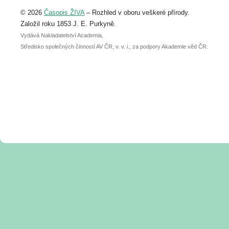
Upozorňujeme, že termín pro odeslání
© 2026
Časopis ŽIVA
– Rozhled v oboru veškeré přírody.
abstraktu přihlášené přednášky nebo
posteru je už 30. června.
Založil roku 1853 J. E. Purkyně.
Vydává Nakladatelství Academia,
Středisko společných činností AV ČR, v. v. i., za podpory Akademie věd ČR.