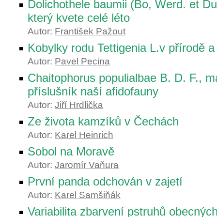
Dolichothele baumii (Bo, Werd. et Du
který kvete celé léto
Autor:
František Pažout
Kobylky rodu Tettigenia L.v přírodě a 
Autor:
Pavel Pecina
Chaitophorus populialbae B. D. F., 
příslušník naší afidofauny
Autor:
Jiří Hrdlička
Ze života kamzíků v Čechách
Autor:
Karel Heinrich
Sobol na Moravě
Autor:
Jaromír Vaňura
První panda odchován v zajetí
Autor:
Karel Samšiňák
Variabilita zbarvení pstruhů obecnýc