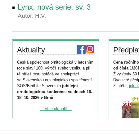
Lynx, nová serie, sv. 3
Autor:
H.V.
Aktuality
Předpla
Česká společnost ornitologická v letošním
Cena ročního
roce slaví 100. výročí svého vzniku a při
od čísla 1/20
té příležitosti pořádá ve spolupráci
Živy (tedy 59 
se Slovenskou ornitologickou společností
Dvouleté předp
SOS/BirdLife Slovensko
jubilejní
Zjistěte,
jak s
ornitologickou konferenci ve dnech 16.–
18. 10. 2026 v Brně
.
Podrobnější informace ke konferenci
... více aktualit ...
naleznete zde:
https://www.birdlife.cz/konference-2026/
Registrovat se můžete do 6. září.