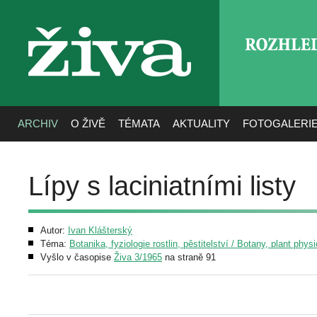
ROZHLE
živa
ARCHIV
O ŽIVĚ
TÉMATA
AKTUALITY
FOTOGALERI
Lípy s laciniatními listy
Autor:
Ivan Klášterský
Téma:
Botanika, fyziologie rostlin, pěstitelství / Botany, plant phys
Vyšlo v časopise
Živa 3/1965
na straně 91