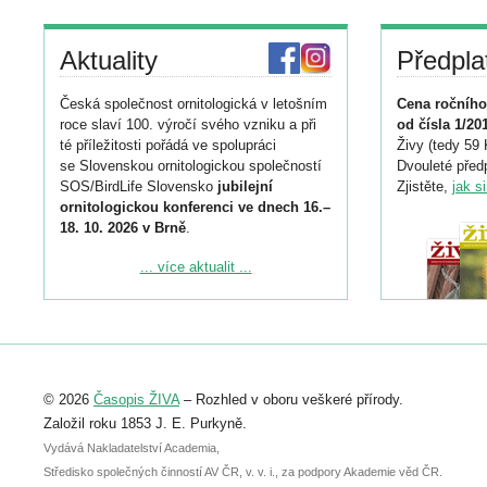
Aktuality
Předpla
Česká společnost ornitologická v letošním
Cena ročního
roce slaví 100. výročí svého vzniku a při
od čísla 1/20
té příležitosti pořádá ve spolupráci
Živy (tedy 59 
se Slovenskou ornitologickou společností
Dvouleté předp
SOS/BirdLife Slovensko
jubilejní
Zjistěte,
jak s
ornitologickou konferenci ve dnech 16.–
18. 10. 2026 v Brně
.
Podrobnější informace ke konferenci
... více aktualit ...
naleznete zde:
https://www.birdlife.cz/konference-2026/
Registrovat se můžete do 6. září.
Upozorňujeme, že termín pro odeslání
© 2026
Časopis ŽIVA
– Rozhled v oboru veškeré přírody.
abstraktu přihlášené přednášky nebo
posteru je už 30. června.
Založil roku 1853 J. E. Purkyně.
Vydává Nakladatelství Academia,
Středisko společných činností AV ČR, v. v. i., za podpory Akademie věd ČR.