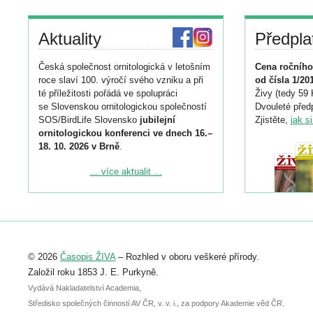
Aktuality
Předpla
Česká společnost ornitologická v letošním
Cena ročního
roce slaví 100. výročí svého vzniku a při
od čísla 1/20
té příležitosti pořádá ve spolupráci
Živy (tedy 59 
se Slovenskou ornitologickou společností
Dvouleté předp
SOS/BirdLife Slovensko
jubilejní
Zjistěte,
jak s
ornitologickou konferenci ve dnech 16.–
18. 10. 2026 v Brně
.
Podrobnější informace ke konferenci
... více aktualit ...
naleznete zde:
https://www.birdlife.cz/konference-2026/
Registrovat se můžete do 6. září.
Upozorňujeme, že termín pro odeslání
© 2026
Časopis ŽIVA
– Rozhled v oboru veškeré přírody.
abstraktu přihlášené přednášky nebo
posteru je už 30. června.
Založil roku 1853 J. E. Purkyně.
Vydává Nakladatelství Academia,
Středisko společných činností AV ČR, v. v. i., za podpory Akademie věd ČR.