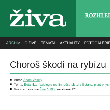
ROZHLE
živa
ARCHIV
O ŽIVĚ
TÉMATA
AKTUALITY
FOTOGALERI
Choroš škodí na rybízu
Autor:
Adam Veselý
Téma:
Botanika, fyziologie rostlin, pěstitelství / Botany, plant phys
Vyšlo v časopise
Živa 4/1965
na straně 124