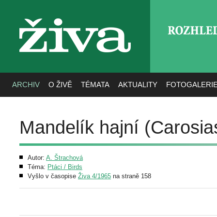
ROZHLE
živa
ARCHIV
O ŽIVĚ
TÉMATA
AKTUALITY
FOTOGALERI
Mandelík hajní (Carosias
Autor:
A. Štrachová
Téma:
Ptáci / Birds
Vyšlo v časopise
Živa 4/1965
na straně 158