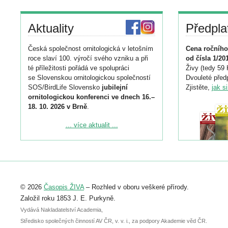
Aktuality
Předpla
Česká společnost ornitologická v letošním
Cena ročního
roce slaví 100. výročí svého vzniku a při
od čísla 1/20
té příležitosti pořádá ve spolupráci
Živy (tedy 59 
se Slovenskou ornitologickou společností
Dvouleté předp
SOS/BirdLife Slovensko
jubilejní
Zjistěte,
jak s
ornitologickou konferenci ve dnech 16.–
18. 10. 2026 v Brně
.
Podrobnější informace ke konferenci
... více aktualit ...
naleznete zde:
https://www.birdlife.cz/konference-2026/
Registrovat se můžete do 6. září.
Upozorňujeme, že termín pro odeslání
© 2026
Časopis ŽIVA
– Rozhled v oboru veškeré přírody.
abstraktu přihlášené přednášky nebo
posteru je už 30. června.
Založil roku 1853 J. E. Purkyně.
Vydává Nakladatelství Academia,
Středisko společných činností AV ČR, v. v. i., za podpory Akademie věd ČR.