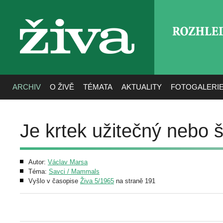
ROZHLE
živa
ARCHIV
O ŽIVĚ
TÉMATA
AKTUALITY
FOTOGALERI
Je krtek užitečný nebo 
Autor:
Václav Marsa
Téma:
Savci / Mammals
Vyšlo v časopise
Živa 5/1965
na straně 191