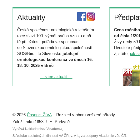
Aktuality
Předpla
Česká společnost ornitologická v letošním
Cena ročního
roce slaví 100. výročí svého vzniku a při
od čísla 1/20
té příležitosti pořádá ve spolupráci
Živy (tedy 59 
se Slovenskou ornitologickou společností
Dvouleté předp
SOS/BirdLife Slovensko
jubilejní
Zjistěte,
jak s
ornitologickou konferenci ve dnech 16.–
18. 10. 2026 v Brně
.
Podrobnější informace ke konferenci
... více aktualit ...
naleznete zde:
https://www.birdlife.cz/konference-2026/
Registrovat se můžete do 6. září.
Upozorňujeme, že termín pro odeslání
© 2026
Časopis ŽIVA
– Rozhled v oboru veškeré přírody.
abstraktu přihlášené přednášky nebo
posteru je už 30. června.
Založil roku 1853 J. E. Purkyně.
Vydává Nakladatelství Academia,
Středisko společných činností AV ČR, v. v. i., za podpory Akademie věd ČR.